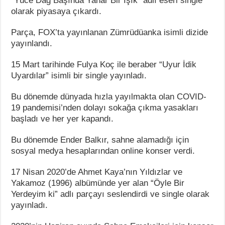
“Yüce Dağ Başında Yanar Bir Işık” adlı eseri single
olarak piyasaya çıkardı.
Parça, FOX’ta yayınlanan Zümrüdüanka isimli dizide
yayınlandı.
15 Mart tarihinde Fulya Koç ile beraber “Uyur İdik
Uyardılar” isimli bir single yayınladı.
Bu dönemde dünyada hızla yayılmakta olan COVID-
19 pandemisi’nden dolayı sokağa çıkma yasakları
başladı ve her yer kapandı.
Bu dönemde Ender Balkır, sahne alamadığı için
sosyal medya hesaplarından online konser verdi.
17 Nisan 2020’de Ahmet Kaya’nın Yıldızlar ve
Yakamoz (1996) albümünde yer alan “Öyle Bir
Yerdeyim ki” adlı parçayı seslendirdi ve single olarak
yayınladı.