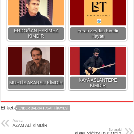
ERDOĞAN ESKİMEZ
Ferah Zeydan Kimdir
KİMDİR
Hayatı
KAYA ASLANTEPE
MUHLİS AKARSU KİMDİR
KİMDİR
Etiket
ENDER BALKIR HAYAT HİKAYESİ
Önceki
AZAM ALİ KİMDİR
Sonaraki
SİBEL YİĞİTALP KİMDİR