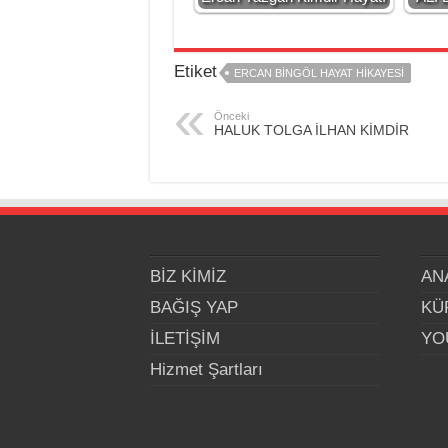
Etiket
ERCAN BİNGÖL HAYAT HİKAYESİ
Önceki
HALUK TOLGA İLHAN KİMDİR
BİZ KİMİZ
AN
BAĞIŞ YAP
KÜ
İLETİŞİM
YO
Hizmet Şartları