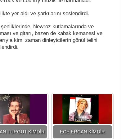
es-rock ve country müzik ile harmanladı.
ikte yer aldı ve şarkılarını seslendirdi.
r şenliklerinde, Newroz kutlamalarında ve
ması ve gitarı, bazen de kabak kemanesi ve
arıyla kimi zaman dinleyicilerin gönül telini
lendirdi.
AN TURGUT KİMDİR
ECE ERCAN KİMDİR