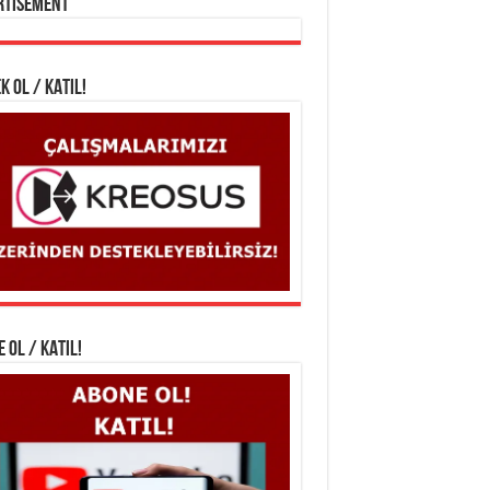
rtisement
K OL / KATIL!
 OL / KATIL!