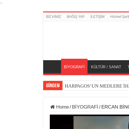
BİZ KİMİZ
BAĞIŞ YAP
İLETİŞİM
Hizmet Şartl
BİYOGRAFİ
KÜLTÜR / SANAT
GÜNDEM
HARPAGOS’UN MEDLERE İH
Home
/
BİYOGRAFİ
/
ERCAN BİN