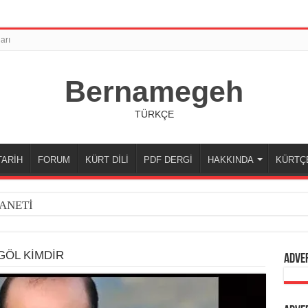
arı
Bernamegeh
TÜRKÇE
TARİH
FORUM
KÜRT DİLİ
PDF DERGİ
HAKKINDA
KÜRTÇ
ANETİ
GÖL KİMDİR
Adve