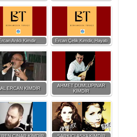
Ercan Arıklı Kimdir
Ercan Çelik Kimdir, Hayatı
AHMET DUMLUPINAR
LAL ERCAN KİMDİR
KİMDİR
 EREN ÇINAR KİMDİR
ŞARKICI ASYA KİMDİR