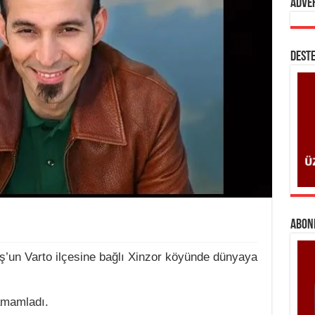
Adve
DESTE
ABONE
ş’un Varto ilçesine bağlı Xinzor köyünde dünyaya
tamamladı.