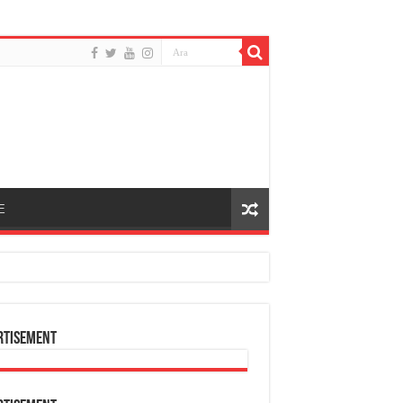
E
rtisement