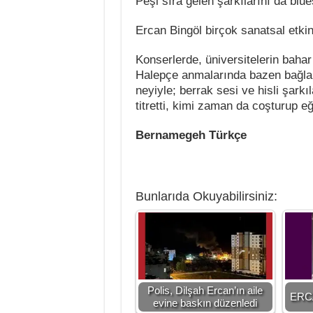
Peşi sıra gelen şarkılarını da blu
Ercan Bingöl birçok sanatsal etkinl
Konserlerde, üniversitelerin baha
Halepçe anmalarında bazen bağla
neyiyle; berrak sesi ve hisli şarkıl
titretti, kimi zaman da coşturup eğ
Bernamegeh Türkçe
Bunlarıda Okuyabilirsiniz:
Polis, Dilşah Ercan’ın aile
ERC
evine baskın düzenledi