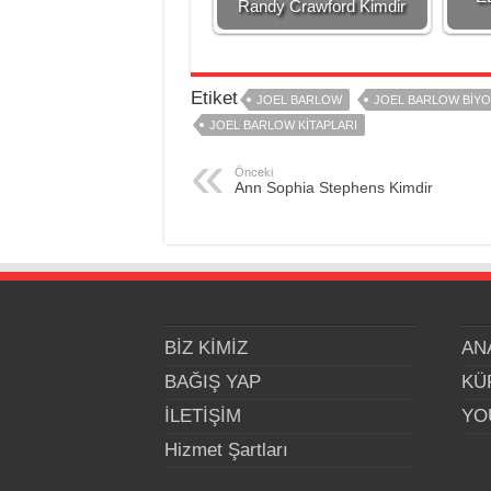
Randy Crawford Kimdir
Etiket
JOEL BARLOW
JOEL BARLOW BIYO
JOEL BARLOW KITAPLARI
Önceki
Ann Sophia Stephens Kimdir
BİZ KİMİZ
AN
BAĞIŞ YAP
KÜ
İLETİŞİM
YO
Hizmet Şartları