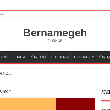
arı
Bernamegeh
TÜRKÇE
TARİH
FORUM
KÜRT DİLİ
PDF DERGİ
HAKKINDA
KÜRTÇ
ANETİ
Kimdir
Adve