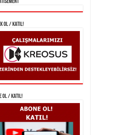
rtisement
K OL / KATIL!
 OL / KATIL!