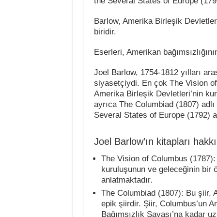
the Several States of Europe (1792)
Barlow, Amerika Birleşik Devletler
biridir.
Eserleri, Amerikan bağımsızlığın
Joel Barlow, 1754-1812 yılları ara
siyasetçiydi. En çok The Vision of 
Amerika Birleşik Devletleri’nin ku
ayrıca The Columbiad (1807) adlı ş
Several States of Europe (1792) adl
Joel Barlow’ın kitapları hakk
The Vision of Columbus (1787): B
kuruluşunun ve geleceğinin bir 
anlatmaktadır.
The Columbiad (1807): Bu şiir, Am
epik şiirdir. Şiir, Columbus’un 
Bağımsızlık Savaşı’na kadar uz