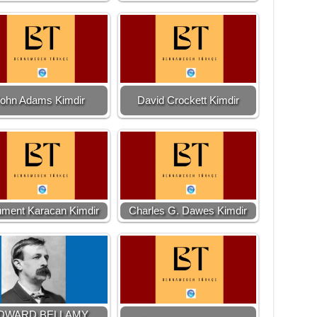
ohn Adams Kimdir
David Crockett Kimdir
üment Karacan Kimdir
Charles G. Dawes Kimdir
DWARD BELLAMY