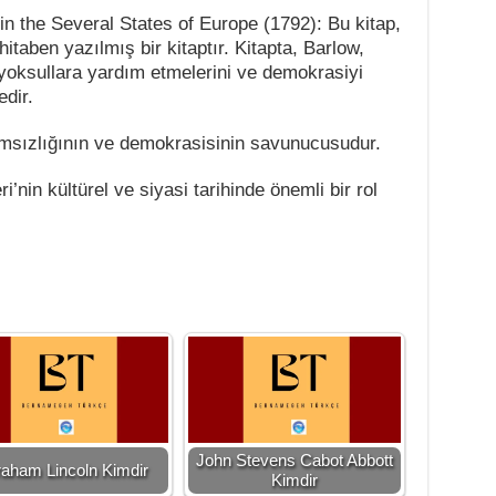
in the Several States of Europe (1792): Bu kitap,
hitaben yazılmış bir kitaptır. Kitapta, Barlow,
i yoksullara yardım etmelerini ve demokrasiyi
dir.
ımsızlığının ve demokrasisinin savunucusudur.
i’nin kültürel ve siyasi tarihinde önemli bir rol
John Stevens Cabot Abbott
aham Lincoln Kimdir
Kimdir