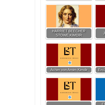
HARRİET BEECHER
J
STOWE KİMDİR
Achim von Arnim Kimdir
Erc
E