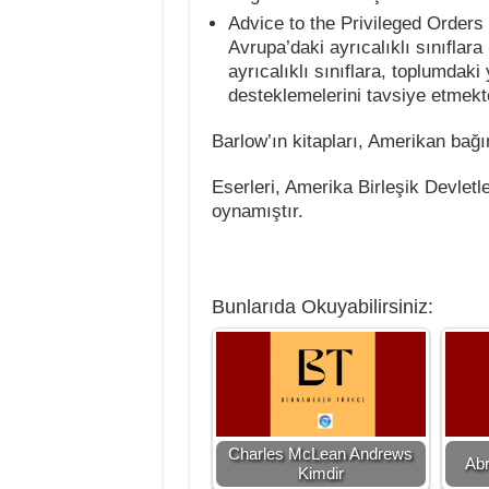
Advice to the Privileged Orders 
Avrupa’daki ayrıcalıklı sınıflara 
ayrıcalıklı sınıflara, toplumdak
desteklemelerini tavsiye etmekte
Barlow’ın kitapları, Amerikan bağ
Eserleri, Amerika Birleşik Devletler
oynamıştır.
Bunlarıda Okuyabilirsiniz:
Charles McLean Andrews
Abr
Kimdir