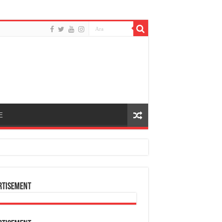
E
rtisement