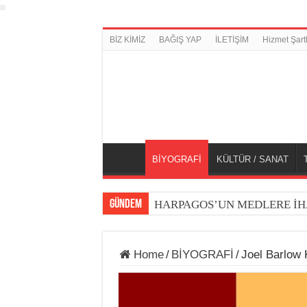
BİZ KİMİZ
BAĞIŞ YAP
İLETİŞİM
Hizmet Şartl
BİYOGRAFİ
KÜLTÜR / SANAT
GÜNDEM
HARPAGOS’UN MEDLERE İH
Home
/
BİYOGRAFİ
/
Joel Barlow 