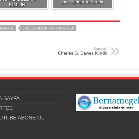
Jim Steinman Kimdir
KİMDİR
GRAFISI
JOEL BARLOW HAKKINDA BILGI
Sonaraki
Charles G. Dawes Kimdir
A SAYFA
RTÇE
UTUBE ABONE OL