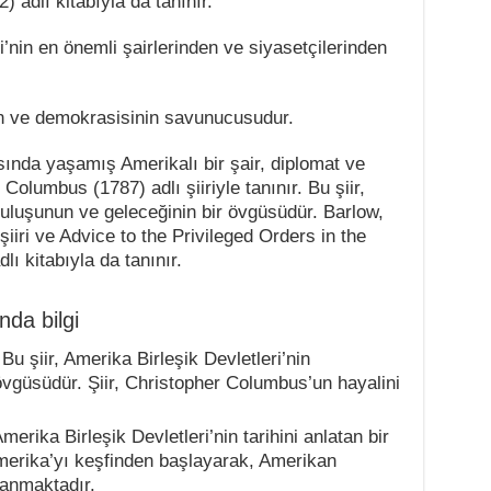
 adlı kitabıyla da tanınır.
i’nin en önemli şairlerinden ve siyasetçilerinden
ın ve demokrasisinin savunucusudur.
sında yaşamış Amerikalı bir şair, diplomat ve
Columbus (1787) adlı şiiriyle tanınır. Bu şiir,
ruluşunun ve geleceğinin bir övgüsüdür. Barlow,
iiri ve Advice to the Privileged Orders in the
ı kitabıyla da tanınır.
ında bilgi
u şiir, Amerika Birleşik Devletleri’nin
övgüsüdür. Şiir, Christopher Columbus’un hayalini
erika Birleşik Devletleri’nin tarihini anlatan bir
Amerika’yı keşfinden başlayarak, Amerikan
anmaktadır.