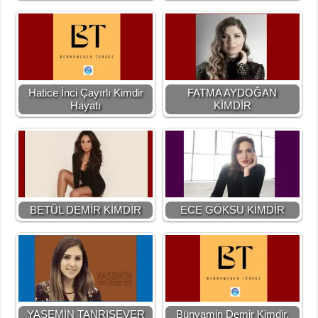
Hatice İnci Çayırlı Kimdir
FATMA AYDOĞAN
Hayatı
KİMDİR
BETÜL DEMİR KİMDİR
ECE GÖKSU KİMDİR
YASEMİN TANRISEVER
Bünyamin Demir Kimdir,