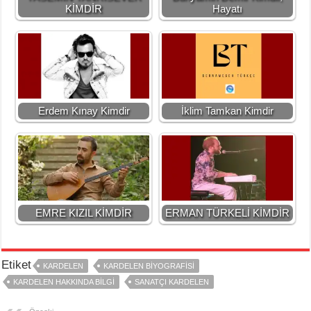
KİMDİR
Hayatı
Erdem Kınay Kimdir
İklim Tamkan Kimdir
EMRE KIZIL KİMDİR
ERMAN TÜRKELİ KİMDİR
Etiket
KARDELEN
KARDELEN BIYOGRAFISI
KARDELEN HAKKINDA BILGI
SANATÇI KARDELEN