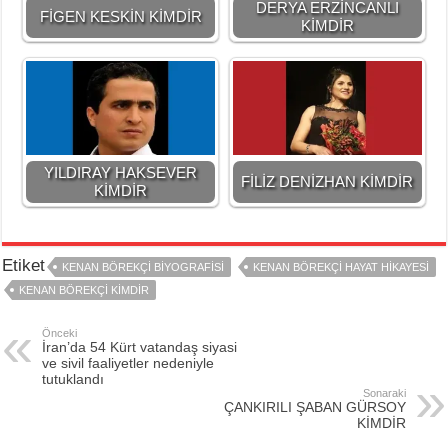
DERYA ERZİNCANLI
FİGEN KESKİN KİMDİR
KİMDİR
YILDIRAY HAKSEVER
FİLİZ DENİZHAN KİMDİR
KİMDİR
Etiket
KENAN BÖREKÇİ BİYOGRAFİSİ
KENAN BÖREKÇİ HAYAT HİKAYESİ
KENAN BÖREKÇİ KİMDİR
Önceki
İran’da 54 Kürt vatandaş siyasi
ve sivil faaliyetler nedeniyle
tutuklandı
Sonaraki
ÇANKIRILI ŞABAN GÜRSOY
KİMDİR