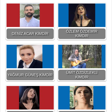
ÖZLEM ÖZDEMİR
DENİZ ACAR KİMDİR
KİMDİR
ÜMİT ÖZDİZLEKLİ
YAĞMUR GÜNEŞ KİMDİR
KİMDİR