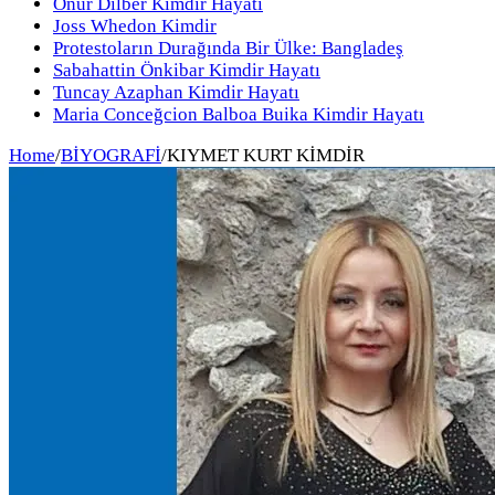
Onur Dilber Kimdir Hayatı
Joss Whedon Kimdir
Protestoların Durağında Bir Ülke: Bangladeş
Sabahattin Önkibar Kimdir Hayatı
Tuncay Azaphan Kimdir Hayatı
Maria Conceğcion Balboa Buika Kimdir Hayatı
Home
/
BİYOGRAFİ
/
KIYMET KURT KİMDİR