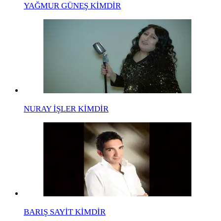
YAĞMUR GÜNEŞ KİMDİR
NURAY İŞLER KİMDİR
BARIŞ SAYİT KİMDİR