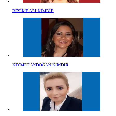
BESİME ARI KİMDİR
KIYMET AYDOĞAN KİMDİR