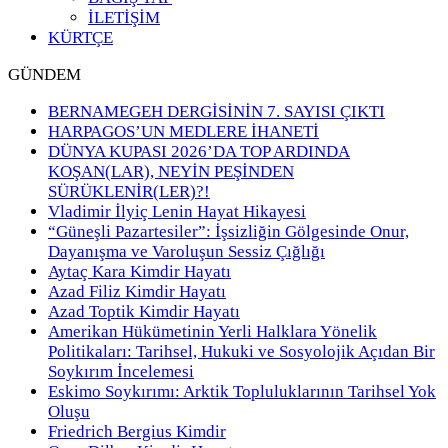
İLETİŞİM
KÜRTÇE
GÜNDEM
BERNAMEGEH DERGİSİNİN 7. SAYISI ÇIKTI
HARPAGOS’UN MEDLERE İHANETİ
DÜNYA KUPASI 2026’DA TOP ARDINDA
KOŞAN(LAR), NEYİN PEŞİNDEN
SÜRÜKLENİR(LER)?!
Vladimir İlyiç Lenin Hayat Hikayesi
“Güneşli Pazartesiler”: İşsizliğin Gölgesinde Onur,
Dayanışma ve Varoluşun Sessiz Çığlığı
Aytaç Kara Kimdir Hayatı
Azad Filiz Kimdir Hayatı
Azad Toptik Kimdir Hayatı
Amerikan Hükümetinin Yerli Halklara Yönelik
Politikaları: Tarihsel, Hukuki ve Sosyolojik Açıdan Bir
Soykırım İncelemesi
Eskimo Soykırımı: Arktik Topluluklarının Tarihsel Yok
Oluşu
Friedrich Bergius Kimdir