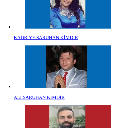
KADRİYE SARUHAN KİMDİR
ALİ SARUHAN KİMDİR