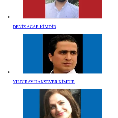
DENİZ ACAR KİMDİR
YILDIRAY HAKSEVER KİMDİR