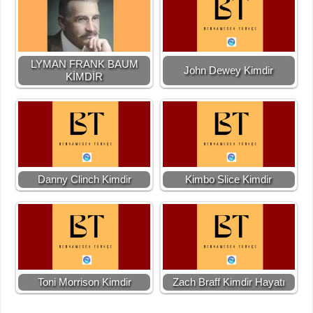
LYMAN FRANK BAUM
John Dewey Kimdir
KİMDİR
Danny Clinch Kimdir
Kimbo Slice Kimdir
Toni Morrison Kimdir
Zach Braff Kimdir Hayatı