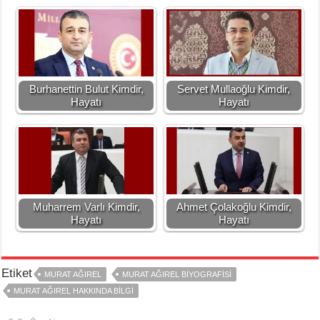
Burhanettin Bulut Kimdir,
Servet Mullaoğlu Kimdir,
Hayatı
Hayatı
Muharrem Varlı Kimdir,
Ahmet Çolakoğlu Kimdir,
Hayatı
Hayatı
Etiket
MURAT AĞIREL
MURAT AĞIREL BIYOGRAFISI
MURAT AĞIREL HAKKINDA BILGI