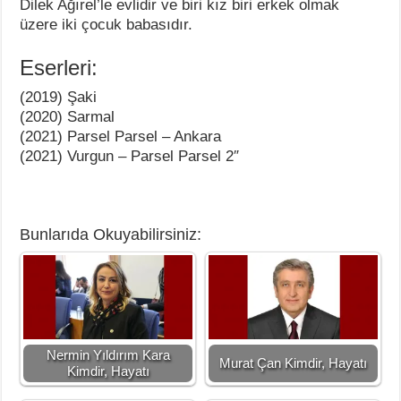
Dilek Ağırel’le evlidir ve biri kız biri erkek olmak
üzere iki çocuk babasıdır.
Eserleri:
(2019) Şaki
(2020) Sarmal
(2021) Parsel Parsel – Ankara
(2021) Vurgun – Parsel Parsel 2″
Bunlarıda Okuyabilirsiniz:
Nermin Yıldırım Kara
Murat Çan Kimdir, Hayatı
Kimdir, Hayatı