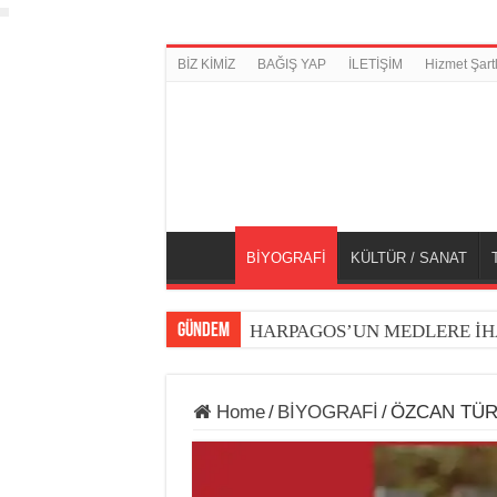
BİZ KİMİZ
BAĞIŞ YAP
İLETİŞİM
Hizmet Şartl
BİYOGRAFİ
KÜLTÜR / SANAT
GÜNDEM
HARPAGOS’UN MEDLERE İH
Home
/
BİYOGRAFİ
/
ÖZCAN TÜR