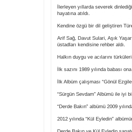
İlerleyen yıllarda severek dinledi
hayatına atıldı.
Kendine özgü bir dil geliştiren Tü
Arif Sağ, Davut Sulari, Aşık Yaşar
üstadları kendisine rehber aldı.
Halkın duygu ve acılarını türküler
İlk sazını 1989 yılında babası ona
İlk Albüm çalışması “Gönül Ezgileri
“Sürgün Sevdam” Albümü ile iyi bir
“Derde Bakın” albümü 2009 yılında
2012 yılında “Kül Eyledin” albüm
Derde Bakın ve Kül Eyledin sanatç