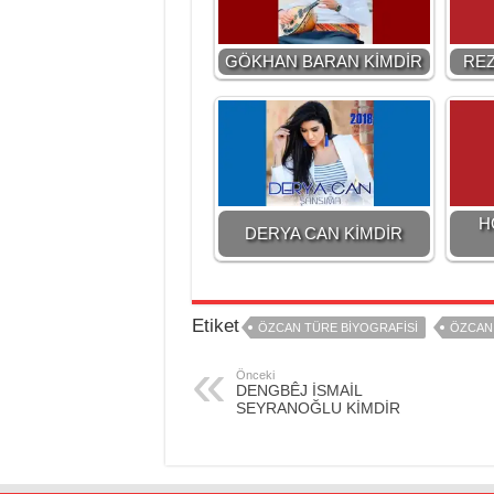
GÖKHAN BARAN KİMDİR
REZ
H
DERYA CAN KİMDİR
Etiket
ÖZCAN TÜRE BİYOGRAFİSİ
ÖZCAN 
Önceki
DENGBÊJ İSMAİL
SEYRANOĞLU KİMDİR