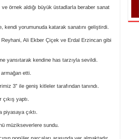
ği ve örnek aldığı büyük üstadlarla beraber sanat
re, kendi yorumunuda katarak sanatını geliştirdi.
 Reyhani, Ali Ekber Çiçek ve Erdal Erzincan gibi
ine yansıtarak kendine has tarzıyla sevildi.
 armağan etti.
miz 3” ile geniş kitleler tarafından tanındı.
 çıkış yaptı.
 piyasaya çıktı.
ünü müzikseverlere sundu.
ının popüler parçaları arasında yer almaktadır.