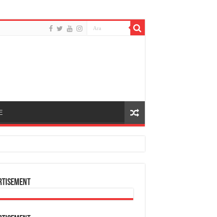
E
rtisement