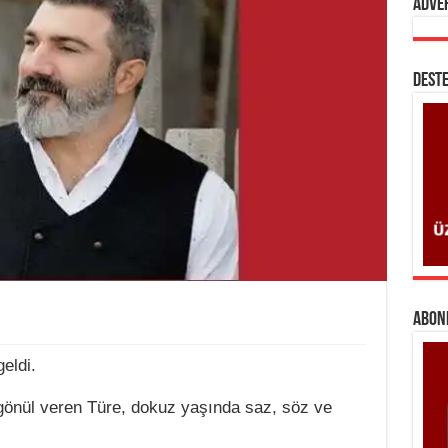
Adve
DESTE
ABONE
eldi.
gönül veren Türe, dokuz yaşında saz, söz ve