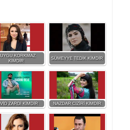
UYGU KORKMAZ
SÜMEYYE TEDİK KİMDİR
KİMDİR
VİD ZARDİ KİMDİR
NAZDAR CİZÎRÎ KİMDİR