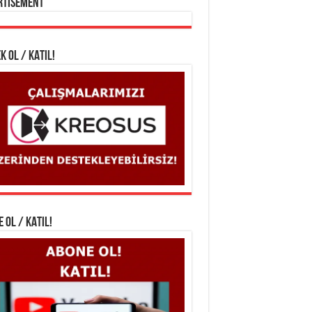
rtisement
K OL / KATIL!
 OL / KATIL!