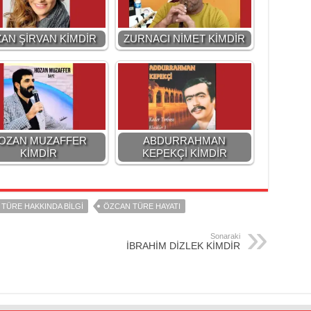
AN ŞİRVAN KİMDİR
ZURNACI NİMET KİMDİR
OZAN MUZAFFER
ABDURRAHMAN
KİMDİR
KEPEKÇİ KİMDİR
TÜRE HAKKINDA BİLGİ
ÖZCAN TÜRE HAYATI
Sonaraki
İBRAHİM DİZLEK KİMDİR