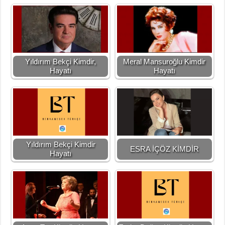
Yıldırım Bekçi Kimdir,
Meral Mansuroğlu Kimdir
Hayatı
Hayatı
Yıldırım Bekçi Kimdir
ESRA İÇÖZ KİMDİR
Hayatı