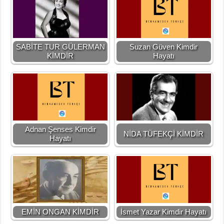
SABİTE TUR GÜLERMAN
Suzan Güven Kimdir
KİMDİR
Hayatı
Adnan Şenses Kimdir
NİDA TÜFEKÇİ KİMDİR
Hayatı
EMİN ONGAN KİMDİR
İsmet Yazar Kimdir Hayatı