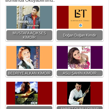
Bunlarıda Okuyabilirsiniz:
MUSTAFA AÇIKSES
Doğan Doğan Kimdir
KİMDİR
BEDRİYE ALKAN KİMDİR
ASLI ŞAHİN KİMDİR
AHMET DUMLUPINAR