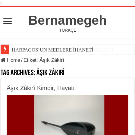
Bernamegeh
TÜRKÇE
BERNAMEGEH DERGİSİNİN 7. SAYISI ÇIKTI
HARPAGOS’UN MEDLERE İHANETİ
Home
/
Etiket:
Âşık Zâkirî
Tag Archives:
Âşık Zâkirî
Âşık Zâkirî Kimdir, Hayatı