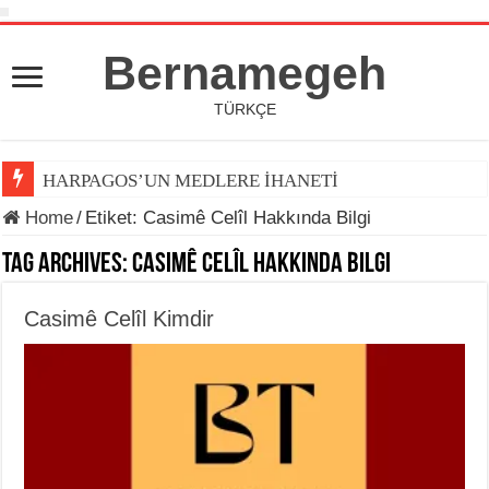
Bernamegeh
TÜRKÇE
HARPAGOS’UN MEDLERE İHANETİ
Home
/
Etiket:
Casimê Celîl Hakkında Bilgi
Tag Archives:
Casimê Celîl Hakkında Bilgi
Casimê Celîl Kimdir