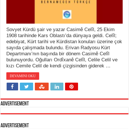
Sovyet Kürdü şair ve yazar Casimê Celîl, 25 Ekim
1908 tarihinde Kars Oblastı’da dünyaya geldi. Celîl;
edebiyat, Kürt tarihi ve Kürdistan konuları üzerine çok
sayıda çalışmada bulundu. Erivan Radyosu Kürt
Departmanı’nın başında bir dönem Casimê Celîl
bulunuyordu. Oğulları Ordîxanê Celîl, Celile Celil ve
kızı Cemile Celil de kendi çizgisinden giderek …
DEVAMINI OKU
Advertisement
Advertisement