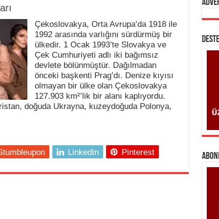
Adve
arı
Çekoslovakya, Orta Avrupa’da 1918 ile
1992 arasında varlığını sürdürmüş bir
DESTE
ülkedir. 1 Ocak 1993’te Slovakya ve
Çek Cumhuriyeti adlı iki bağımsız
devlete bölünmüştür. Dağılmadan
önceki başkenti Prag’dı. Denize kıyısı
olmayan bir ülke olan Çekoslovakya
127.903 km²’lik bir alanı kaplıyordu.
istan, doğuda Ukrayna, kuzeydoğuda Polonya,
Stumbleupon
LinkedIn
Pinterest
ABONE