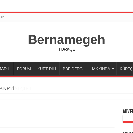
arı
Bernamegeh
TÜRKÇE
TARİH
FORUM
KÜRT DİLİ
PDF DERGİ
HAKKINDA
KÜRTÇ
ANETİ
Adve
i