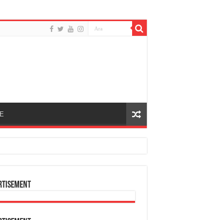
E
rtisement