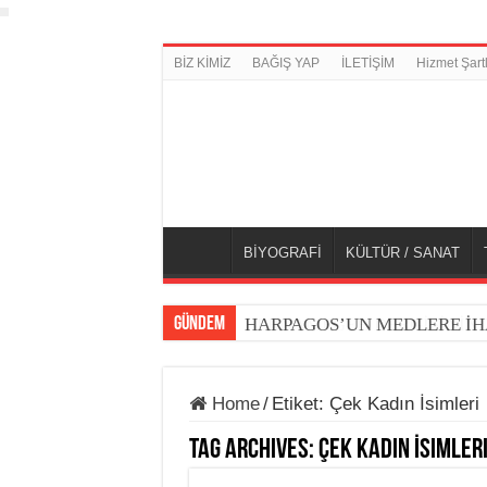
BİZ KİMİZ
BAĞIŞ YAP
İLETİŞİM
Hizmet Şartl
BİYOGRAFİ
KÜLTÜR / SANAT
GÜNDEM
HARPAGOS’UN MEDLERE İH
Home
/
Etiket:
Çek Kadın İsimleri
Tag Archives:
Çek Kadın İsimler