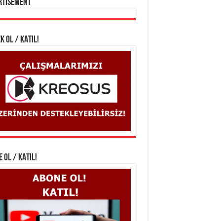
rtisement
K OL / KATIL!
 OL / KATIL!