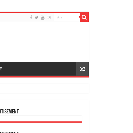
E
rtisement