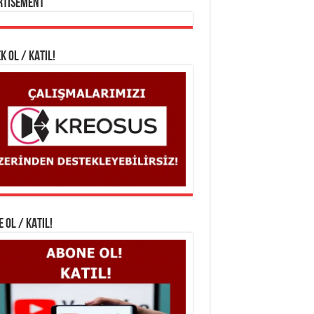
rtisement
K OL / KATIL!
 OL / KATIL!