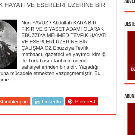
Adve
 HAYATI VE ESERLERİ ÜZERİNE BİR
Nuri YAVUZ / Abdullah KARA BİR
DESTE
FİKİR VE SİYASET ADAMI OLARAK
EBÜZZİYA MEHMED TEVFİK HAYATI
VE ESERLERİ ÜZERİNE BİR
ÇALIŞMA ÖZ Ebüzziya Tevfik
matbaacı, gazeteci ve yayımcı kimliği
ile Türk basın tarihinin önemli
şahsiyetlerinden birisidir. Yaşadığı
ğruna mücadele etmekten vazgeçmemiştir. Bu
lname …
ABONE
Stumbleupon
LinkedIn
Pinterest