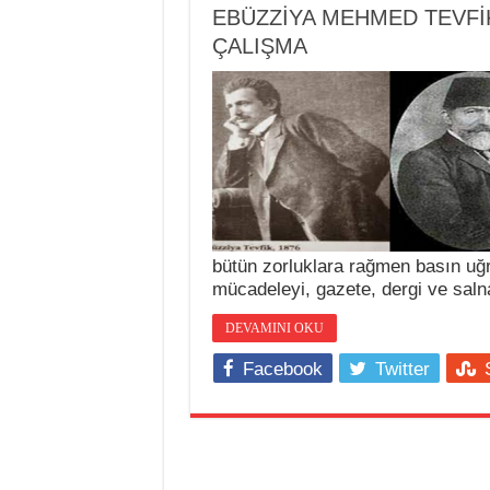
EBÜZZİYA MEHMED TEVFİK
ÇALIŞMA
bütün zorluklara rağmen basın u
mücadeleyi, gazete, dergi ve sa
DEVAMINI OKU
Facebook
Twitter