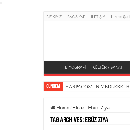
BİZ KİMİZ
BAĞIŞ YAP
İLETİŞİM
Hizmet Şartl
BİYOGRAFİ
KÜLTÜR / SANAT
GÜNDEM
HARPAGOS’UN MEDLERE İH
Home
/
Etiket:
Ebüz Ziya
Tag Archives:
Ebüz Ziya