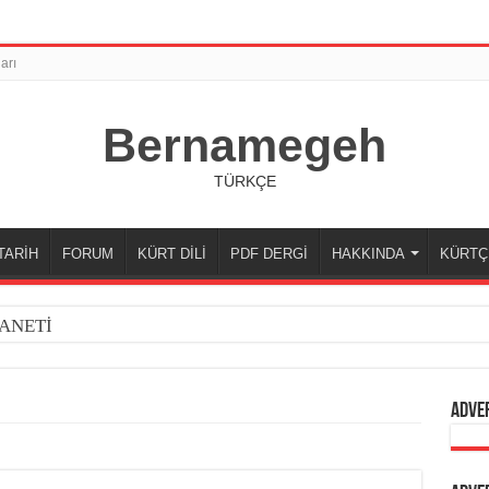
arı
Bernamegeh
TÜRKÇE
TARİH
FORUM
KÜRT DİLİ
PDF DERGİ
HAKKINDA
KÜRTÇ
ANETİ
Adve