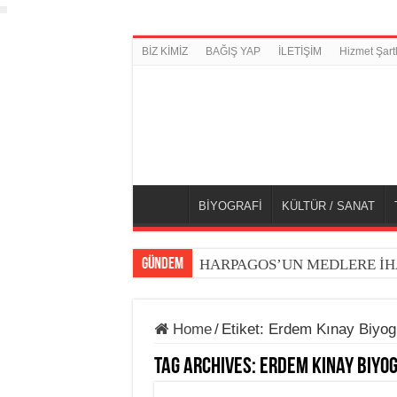
BİZ KİMİZ
BAĞIŞ YAP
İLETİŞİM
Hizmet Şartl
BİYOGRAFİ
KÜLTÜR / SANAT
GÜNDEM
HARPAGOS’UN MEDLERE İH
Home
/
Etiket:
Erdem Kınay Biyogr
Tag Archives:
Erdem Kınay Biyog