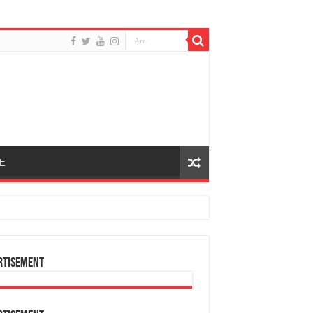
E
rtisement