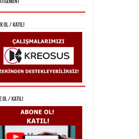
rtisement
K OL / KATIL!
 OL / KATIL!