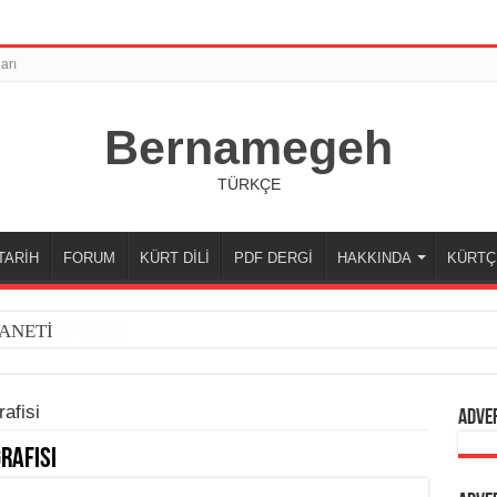
arı
Bernamegeh
TÜRKÇE
TARİH
FORUM
KÜRT DİLİ
PDF DERGİ
HAKKINDA
KÜRTÇ
ANETİ
afisi
Adve
rafisi