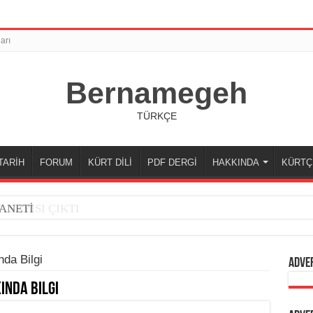
arı
Bernamegeh
TÜRKÇE
TARİH
FORUM
KÜRT DİLİ
PDF DERGİ
HAKKINDA
KÜRTÇ
 SAYISI ÇIKTI
ANETİ
da Bilgi
Adve
ında Bilgi