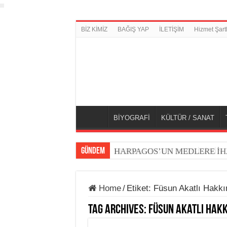
BİZ KİMİZ
BAĞIŞ YAP
İLETİŞİM
Hizmet Şartl
BİYOGRAFİ
KÜLTÜR / SANAT
GÜNDEM
BERNAMEGEH DERGİSİNİN 7.
HARPAGOS’UN MEDLERE İH
Home
/
Etiket:
Füsun Akatlı Hakkın
Tag Archives:
Füsun Akatlı Hakk