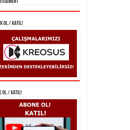
rtisement
K OL / KATIL!
 OL / KATIL!