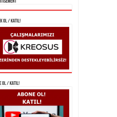
rtisement
K OL / KATIL!
 OL / KATIL!