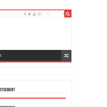
E
rtisement