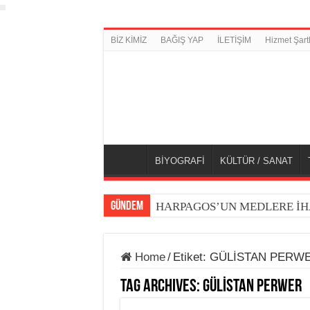
BİZ KİMİZ
BAĞIŞ YAP
İLETİŞİM
Hizmet Şartl
BİYOGRAFİ
KÜLTÜR / SANAT
GÜNDEM
HARPAGOS’UN MEDLERE İH
Home
/
Etiket:
GÜLİSTAN PERW
Tag Archives:
GÜLİSTAN PERWER