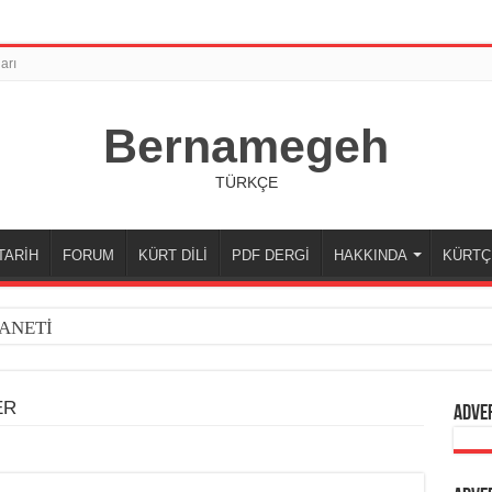
arı
Bernamegeh
TÜRKÇE
TARİH
FORUM
KÜRT DİLİ
PDF DERGİ
HAKKINDA
KÜRTÇ
ANETİ
ER
Adve