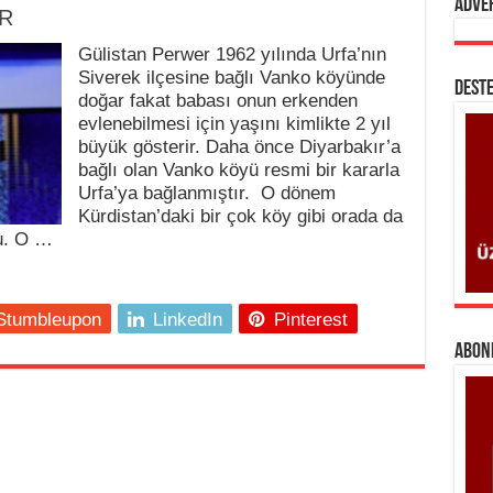
Adve
R
Gülistan Perwer 1962 yılında Urfa’nın
Siverek ilçesine bağlı Vanko köyünde
DESTE
doğar fakat babası onun erkenden
evlenebilmesi için yaşını kimlikte 2 yıl
büyük gösterir. Daha önce Diyarbakır’a
bağlı olan Vanko köyü resmi bir kararla
Urfa’ya bağlanmıştır. O dönem
Kürdistan’daki bir çok köy gibi orada da
tu. O …
Stumbleupon
LinkedIn
Pinterest
ABONE