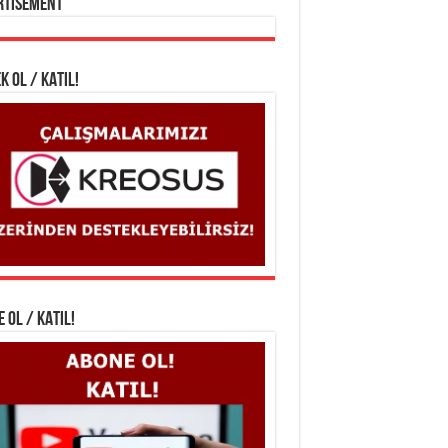
rtisement
K OL / KATIL!
 OL / KATIL!