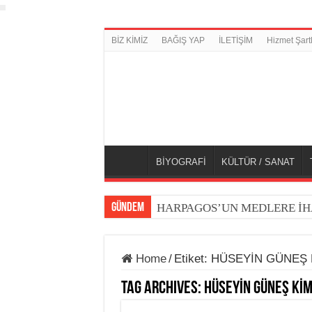
BİZ KİMİZ
BAĞIŞ YAP
İLETİŞİM
Hizmet Şartl
BİYOGRAFİ
KÜLTÜR / SANAT
GÜNDEM
HARPAGOS’UN MEDLERE İH
Home
/
Etiket:
HÜSEYİN GÜNEŞ 
Tag Archives:
HÜSEYİN GÜNEŞ KİM