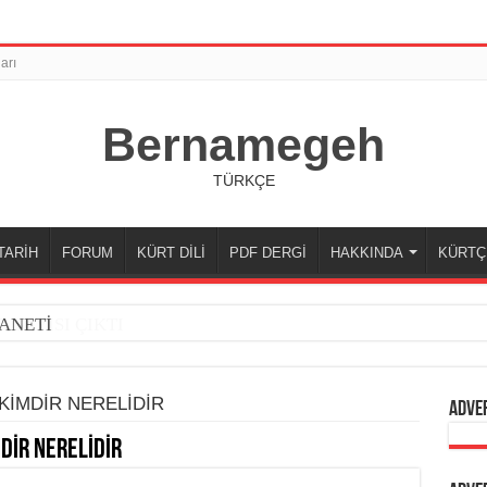
arı
Bernamegeh
TÜRKÇE
TARİH
FORUM
KÜRT DİLİ
PDF DERGİ
HAKKINDA
KÜRTÇ
ANETİ
KİMDİR NERELİDİR
Adve
DİR NERELİDİR