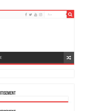
E
rtisement