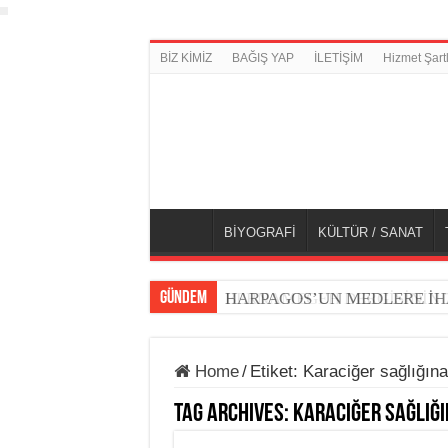
BİZ KİMİZ
BAĞIŞ YAP
İLETİŞİM
Hizmet Şartl
BİYOGRAFİ
KÜLTÜR / SANAT
GÜNDEM
BERNAMEGEH DERGİSİNİN 7.
HARPAGOS’UN MEDLERE İH
Home
/
Etiket:
Karaciğer sağlığına 
Tag Archives:
Karaciğer sağlığı