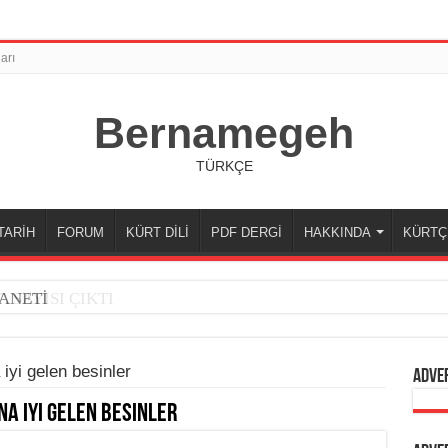
arı
Bernamegeh
TÜRKÇE
TARİH
FORUM
KÜRT DİLİ
PDF DERGİ
HAKKINDA
KÜRTÇ
 SAYISI ÇIKTI
ANETİ
iyi gelen besinler
Adve
na iyi gelen besinler