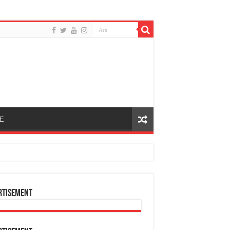
E
rtisement