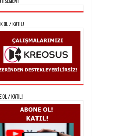
rtisement
K OL / KATIL!
 OL / KATIL!