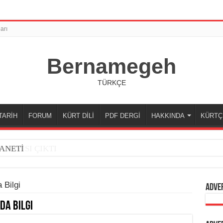
arı
Bernamegeh
TÜRKÇE
TARİH
FORUM
KÜRT DİLİ
PDF DERGİ
HAKKINDA
KÜRTÇ
ANETİ
 Bilgi
Adve
da Bilgi