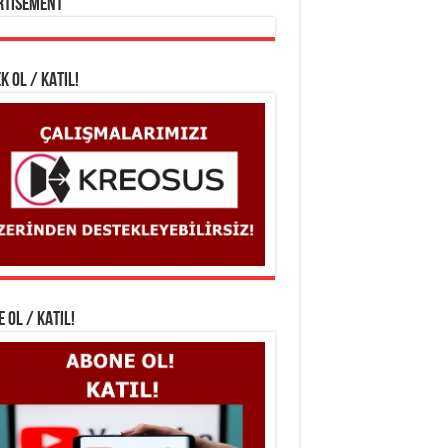
rtisement
K OL / KATIL!
 OL / KATIL!