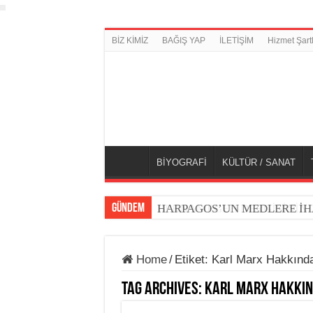
BİZ KİMİZ
BAĞIŞ YAP
İLETİŞİM
Hizmet Şartl
BİYOGRAFİ
KÜLTÜR / SANAT
GÜNDEM
HARPAGOS’UN MEDLERE İH
Home
/
Etiket:
Karl Marx Hakkında
Tag Archives:
Karl Marx Hakkın