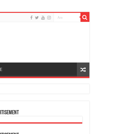
E
rtisement