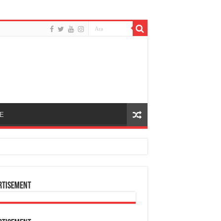
E
rtisement