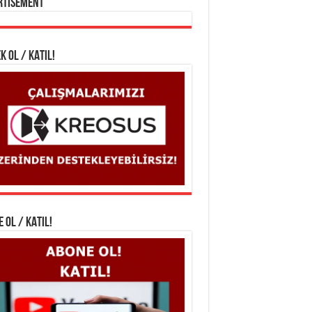
rtisement
K OL / KATIL!
 OL / KATIL!