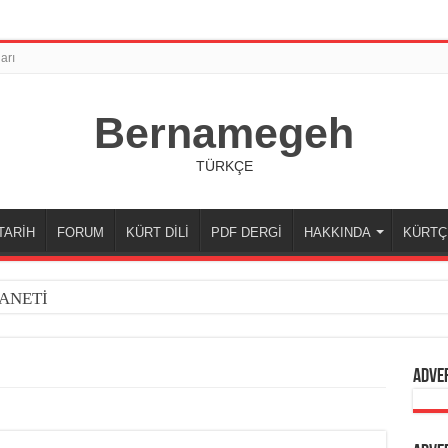
arı
Bernamegeh
TÜRKÇE
TARİH
FORUM
KÜRT DİLİ
PDF DERGİ
HAKKINDA
KÜRTÇ
ANETİ
Adve