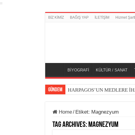
BİZ KİMİZ
BAĞIŞ YAP
İLETİŞİM
Hizmet Şartl
BİYOGRAFİ
KÜLTÜR / SANAT
GÜNDEM
HARPAGOS’UN MEDLERE İH
Home
/
Etiket:
Magnezyum
Tag Archives:
Magnezyum