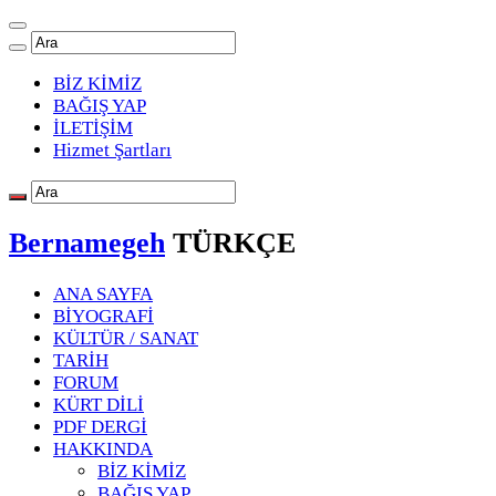
BİZ KİMİZ
BAĞIŞ YAP
İLETİŞİM
Hizmet Şartları
Bernamegeh
TÜRKÇE
ANA SAYFA
BİYOGRAFİ
KÜLTÜR / SANAT
TARİH
FORUM
KÜRT DİLİ
PDF DERGİ
HAKKINDA
BİZ KİMİZ
BAĞIŞ YAP