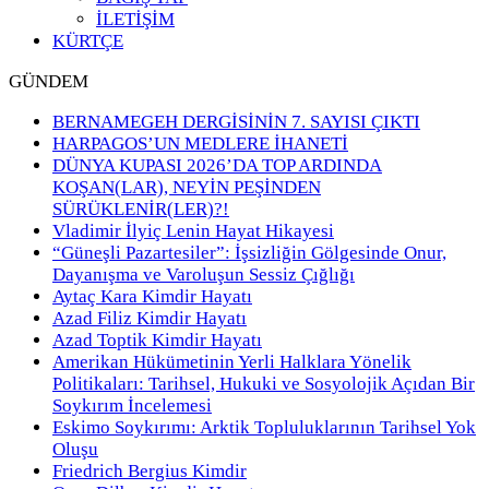
İLETİŞİM
KÜRTÇE
GÜNDEM
BERNAMEGEH DERGİSİNİN 7. SAYISI ÇIKTI
HARPAGOS’UN MEDLERE İHANETİ
DÜNYA KUPASI 2026’DA TOP ARDINDA
KOŞAN(LAR), NEYİN PEŞİNDEN
SÜRÜKLENİR(LER)?!
Vladimir İlyiç Lenin Hayat Hikayesi
“Güneşli Pazartesiler”: İşsizliğin Gölgesinde Onur,
Dayanışma ve Varoluşun Sessiz Çığlığı
Aytaç Kara Kimdir Hayatı
Azad Filiz Kimdir Hayatı
Azad Toptik Kimdir Hayatı
Amerikan Hükümetinin Yerli Halklara Yönelik
Politikaları: Tarihsel, Hukuki ve Sosyolojik Açıdan Bir
Soykırım İncelemesi
Eskimo Soykırımı: Arktik Topluluklarının Tarihsel Yok
Oluşu
Friedrich Bergius Kimdir