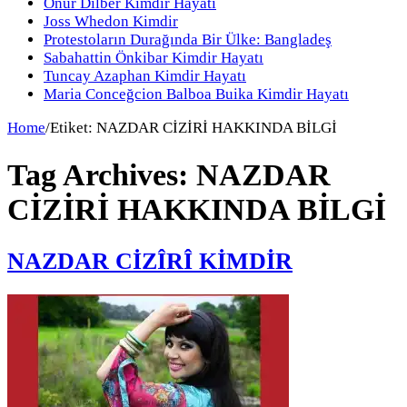
Onur Dilber Kimdir Hayatı
Joss Whedon Kimdir
Protestoların Durağında Bir Ülke: Bangladeş
Sabahattin Önkibar Kimdir Hayatı
Tuncay Azaphan Kimdir Hayatı
Maria Conceğcion Balboa Buika Kimdir Hayatı
Home
/
Etiket:
NAZDAR CİZİRİ HAKKINDA BİLGİ
Tag Archives:
NAZDAR
CİZİRİ HAKKINDA BİLGİ
NAZDAR CİZÎRÎ KİMDİR