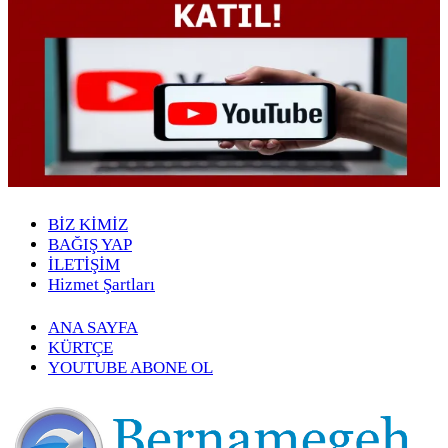
BİZ KİMİZ
BAĞIŞ YAP
İLETİŞİM
Hizmet Şartları
ANA SAYFA
KÜRTÇE
YOUTUBE ABONE OL