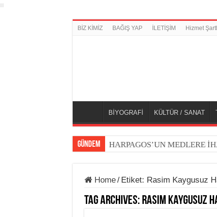
BİZ KİMİZ
BAĞIŞ YAP
İLETİŞİM
Hizmet Şartl
BİYOGRAFİ
KÜLTÜR / SANAT
GÜNDEM
BERNAMEGEH DERGİSİNİN 7.
HARPAGOS’UN MEDLERE İH
Home
/
Etiket:
Rasim Kaygusuz H
Tag Archives:
Rasim Kaygusuz H