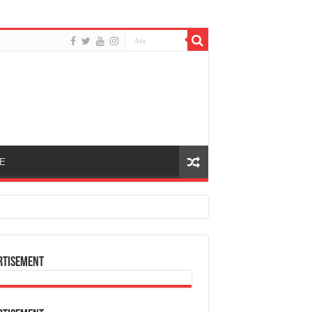
E
rtisement