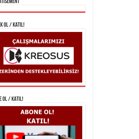
rtisement
K OL / KATIL!
 OL / KATIL!