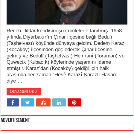
Receb Dildar kendisini şu cümlelerle tanıtmış: 1958
yılında Diyarbakır’ın Çınar ilçesine bağlı Bedulî
(Taşhelvası) köyünde dünyaya geldim. Dedem Karaz
(Kocaköy) ilçesinden göç ederek Çınar ilçesine
gelmiş ve Bedulî (Taşhelvası) Hemranî (Toraman) ve
Quwecix (Kubacık) köylerinde yaşamını idame
etmiştir. Karaz’dan (Kocaköy) geldiği için halk
arasında her zaman “Hesê Karazî-Karazlı Hasan”
diye …
DEVAMINI OKU
Advertisement