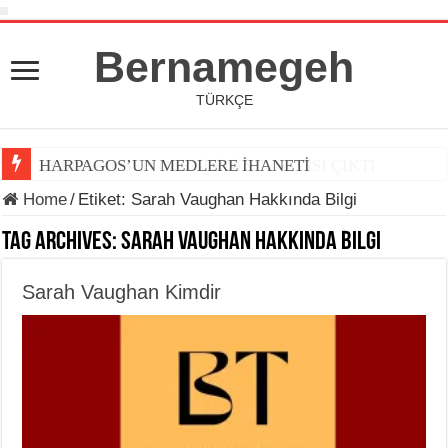
Bernamegeh
TÜRKÇE
BERNAMEGEH DERGİSİNİN 7. SAYISI ÇIKTI
HARPAGOS’UN MEDLERE İHANETİ
Home
/
Etiket:
Sarah Vaughan Hakkında Bilgi
Tag Archives:
Sarah Vaughan Hakkında Bilgi
Sarah Vaughan Kimdir