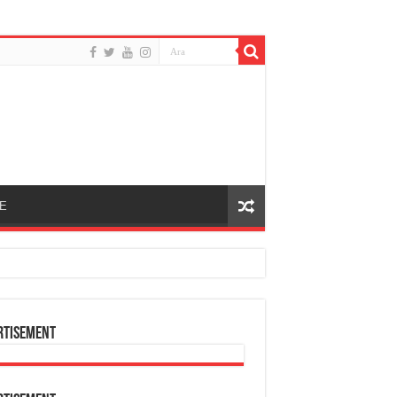
E
rtisement