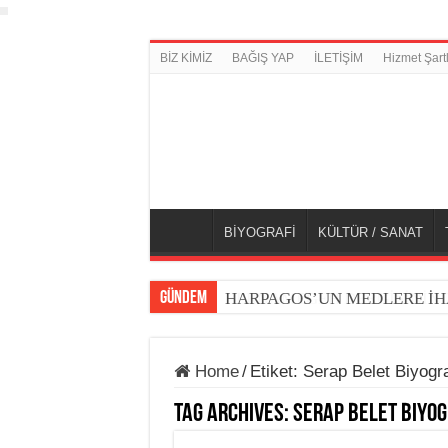
BİZ KİMİZ
BAĞIŞ YAP
İLETİŞİM
Hizmet Şartl
BİYOGRAFİ
KÜLTÜR / SANAT
GÜNDEM
HARPAGOS’UN MEDLERE İH
Home
/
Etiket:
Serap Belet Biyogra
Tag Archives:
Serap Belet Biyog