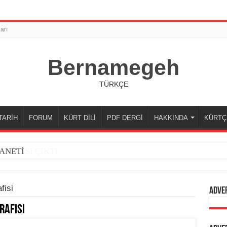
arı
Bernamegeh
TÜRKÇE
TARİH
FORUM
KÜRT DİLİ
PDF DERGİ
HAKKINDA
KÜRTÇ
ANETİ
fisi
Adve
rafisi