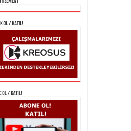
rtisement
K OL / KATIL!
 OL / KATIL!