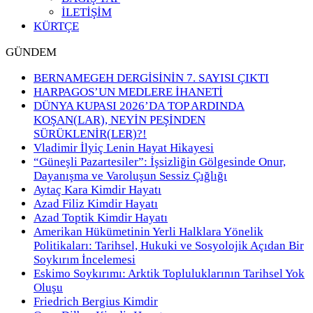
İLETİŞİM
KÜRTÇE
GÜNDEM
BERNAMEGEH DERGİSİNİN 7. SAYISI ÇIKTI
HARPAGOS’UN MEDLERE İHANETİ
DÜNYA KUPASI 2026’DA TOP ARDINDA
KOŞAN(LAR), NEYİN PEŞİNDEN
SÜRÜKLENİR(LER)?!
Vladimir İlyiç Lenin Hayat Hikayesi
“Güneşli Pazartesiler”: İşsizliğin Gölgesinde Onur,
Dayanışma ve Varoluşun Sessiz Çığlığı
Aytaç Kara Kimdir Hayatı
Azad Filiz Kimdir Hayatı
Azad Toptik Kimdir Hayatı
Amerikan Hükümetinin Yerli Halklara Yönelik
Politikaları: Tarihsel, Hukuki ve Sosyolojik Açıdan Bir
Soykırım İncelemesi
Eskimo Soykırımı: Arktik Topluluklarının Tarihsel Yok
Oluşu
Friedrich Bergius Kimdir