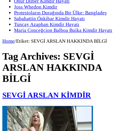
Onur Dilber Kimdir Hayatı
Joss Whedon Kimdir
Protestoların Durağında Bir Ülke: Bangladeş
Sabahattin Önkibar Kimdir Hayatı
Tuncay Azaphan Kimdir Hayatı
Maria Conceğcion Balboa Buika Kimdir Hayatı
Home
/
Etiket:
SEVGİ ARSLAN HAKKINDA BİLGİ
Tag Archives:
SEVGİ
ARSLAN HAKKINDA
BİLGİ
SEVGİ ARSLAN KİMDİR