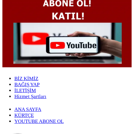
BİZ KİMİZ
BAĞIŞ YAP
İLETİŞİM
Hizmet Şartları
ANA SAYFA
KÜRTÇE
YOUTUBE ABONE OL