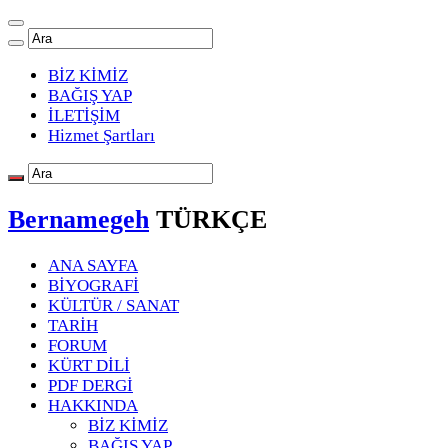
BİZ KİMİZ
BAĞIŞ YAP
İLETİŞİM
Hizmet Şartları
Bernamegeh
TÜRKÇE
ANA SAYFA
BİYOGRAFİ
KÜLTÜR / SANAT
TARİH
FORUM
KÜRT DİLİ
PDF DERGİ
HAKKINDA
BİZ KİMİZ
BAĞIŞ YAP