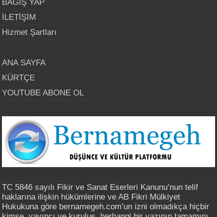
BAĞIŞ YAP
İLETİŞİM
Hizmet Şartları
ANA SAYFA
KÜRTÇE
YOUTUBE ABONE OL
TC 5846 sayılı Fikir ve Sanat Eserleri Kanunu’nun telif
haklarına ilişkin hükümlerine ve AB Fikri Mülkiyet
Hukukuna göre bernamegeh.com’un izni olmadıkça hiçbir
kimse, yayıncı ve kuruluş, herhangi bir yazının tamamını