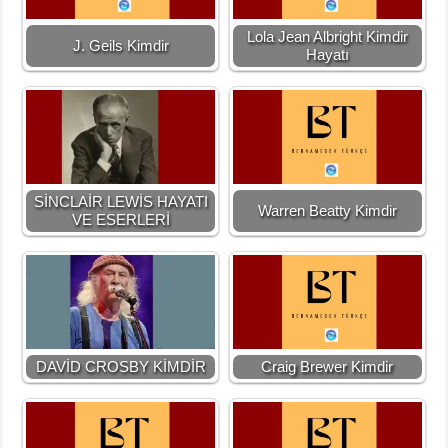
Lola Jean Albright Kimdir
J. Geils Kimdir
Hayatı
SİNCLAİR LEWİS HAYATI
Warren Beatty Kimdir
VE ESERLERİ
DAVİD CROSBY KİMDİR
Craig Brewer Kimdir