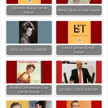
Zeynettin Maraş Kimdir
Meral Uğurlu Kimdir Hayatı
Hayatı
Sibel Egemen Kimdir,
NECLA EROL KİMDİR
Hayatı
Mediha Demirkıran Ünal
ZEYNEL ÖZEN KİMDİR
Kimdir Hayatı