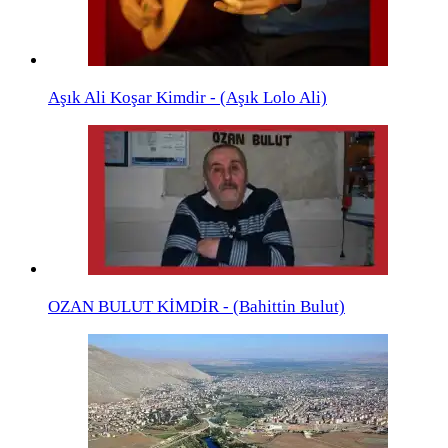
Aşık Ali Koşar Kimdir - (Aşık Lolo Ali)
OZAN BULUT KİMDİR - (Bahittin Bulut)