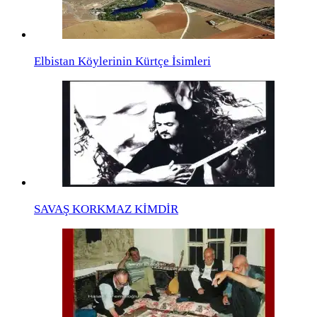
Elbistan Köylerinin Kürtçe İsimleri
SAVAŞ KORKMAZ KİMDİR