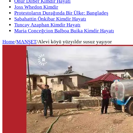
Onur Dilber Kimdir Hayatı
Joss Whedon Kimdir
Protestoların Durağında Bir Ülke: Bangladeş
Sabahattin Önkibar Kimdir Hayatı
Tuncay Azaphan Kimdir Hayatı
Maria Conceğcion Balboa Buika Kimdir Hayatı
Home
/
MANŞET
/
Alevi köyü yüzyıldır susuz yaşıyor