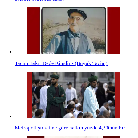
Tacim Bakır Dede Kimdir - (Büyük Tacim)
Metropoll şirketine göre halkın yüzde 4,3'ünün bir…