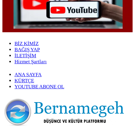
BİZ KİMİZ
BAĞIŞ YAP
İLETİŞİM
Hizmet Şartları
ANA SAYFA
KÜRTÇE
YOUTUBE ABONE OL