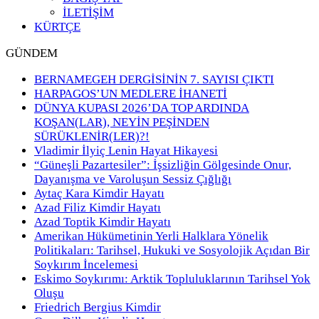
İLETİŞİM
KÜRTÇE
GÜNDEM
BERNAMEGEH DERGİSİNİN 7. SAYISI ÇIKTI
HARPAGOS’UN MEDLERE İHANETİ
DÜNYA KUPASI 2026’DA TOP ARDINDA
KOŞAN(LAR), NEYİN PEŞİNDEN
SÜRÜKLENİR(LER)?!
Vladimir İlyiç Lenin Hayat Hikayesi
“Güneşli Pazartesiler”: İşsizliğin Gölgesinde Onur,
Dayanışma ve Varoluşun Sessiz Çığlığı
Aytaç Kara Kimdir Hayatı
Azad Filiz Kimdir Hayatı
Azad Toptik Kimdir Hayatı
Amerikan Hükümetinin Yerli Halklara Yönelik
Politikaları: Tarihsel, Hukuki ve Sosyolojik Açıdan Bir
Soykırım İncelemesi
Eskimo Soykırımı: Arktik Topluluklarının Tarihsel Yok
Oluşu
Friedrich Bergius Kimdir