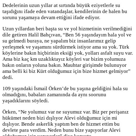
Dedelerinin uzun yıllar at sırtında büyük eziyetlerle su
taşıdığını ifade eden vatandaşlar, kendilerinin de halen bu
sorunu yaşamaya devam ettiğini ifade ediyor.
Uzun yıllardan beri başta su ve yol hizmetinin verilmediğini
dile getiren Halil Bahçıvan, “Ben 56 yaşındayım hala yol ve
su gelmedi buraya, ne yapalım biz insanlarımız gelip
yerleşmek ve yaşamını sürdürmek istiyor ama su yok. Türk
köylerine bakın hiçbirinin eksiği yok, yolları asfalt suyu var.
Ama biz kaç km uzaklıktayız köyleri var bizim yolumuza
bakın onların yoluna bakın. Mauhtar girişimde bulunuyor
ama belli ki biz Kürt olduğumuz için bize hizmet gelmiyor”
dedi.
109 yaşındaki İsmail Örken’de bu yaşına geldiğini hala su
olmadığını, babaları zamanında da aynı soorunu
yaşadıklarını söyledi.
Örken, “Ne yolumuz var ne suyumuz var. Biz per perişanız
hükümet neden bizi dışlıyor Alevi olduğumuz için mi
dışlıyor. Bende askerlik yaptım ben de hizmet ettim bu
devlete para verdim. Neden bunu bize yapıyorlar Alevi