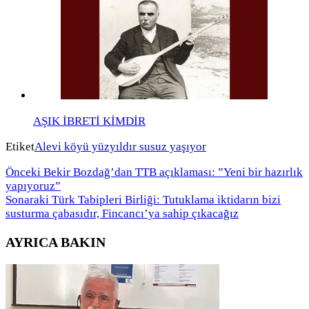
AŞIK İBRETİ KİMDİR
Etiket
Alevi köyü yüzyıldır susuz yaşıyor
Önceki
Bekir Bozdağ’dan TTB açıklaması: ”Yeni bir hazırlık
yapıyoruz”
Sonaraki
Türk Tabipleri Birliği: Tutuklama iktidarın bizi
susturma çabasıdır, Fincancı’ya sahip çıkacağız
AYRICA BAKIN