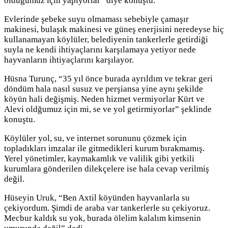
olduğumuz için yapıyorlar” diye konuştu.
Evlerinde şebeke suyu olmaması sebebiyle çamaşır
makinesi, bulaşık makinesi ve güneş enerjisini neredeyse hiç
kullanamayan köylüler, belediyenin tankerlerle getirdiği
suyla ne kendi ihtiyaçlarını karşılamaya yetiyor nede
hayvanların ihtiyaçlarını karşılayor.
Hüsna Turunç, “35 yıl önce burada ayrıldım ve tekrar geri
döndüm hala nasıl susuz ve perşiansa yine aynı şekilde
köyün hali değişmiş. Neden hizmet vermiyorlar Kürt ve
Alevi oldğumuz için mi, se ve yol getirmiyorlar” şeklinde
konuştu.
Köylüler yol, su, ve internet sorununu çözmek için
topladıkları imzalar ile gitmedikleri kurum bırakmamış.
Yerel yönetimler, kaymakamlık ve valilik gibi yetkili
kurumlara gönderilen dilekçelere ise hala cevap verilmiş
değil.
Hüseyin Uruk, “Ben Axtil köyünden hayvanlarla su
çekiyordum. Şimdi de araba var tankerlerle su çekiyoruz.
Mecbur kaldık su yok, burada ölelim kalalım kimsenin