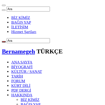
BİZ KİMİZ
BAĞIŞ YAP
İLETİŞİM
Hizmet Şartları
Bernamegeh
TÜRKÇE
ANA SAYFA
BİYOGRAFİ
KÜLTÜR / SANAT
TARİH
FORUM
KÜRT DİLİ
PDF DERGİ
HAKKINDA
BİZ KİMİZ
BAĞIŞ YAP