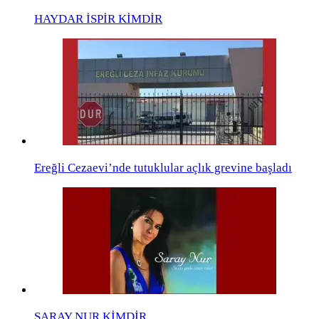
HAYDAR İSPİR KİMDİR
Ereğli Cezaevi’nde tutuklular açlık grevine başladı
SARAY NUR KİMDİR