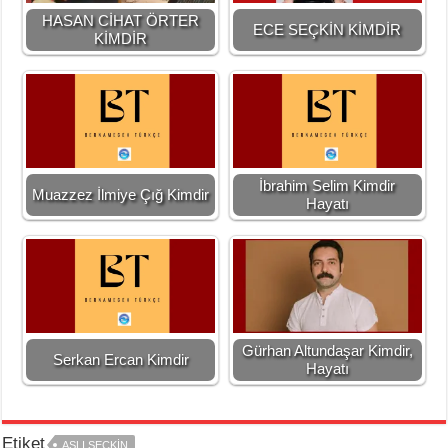
HASAN CİHAT ÖRTER
ECE SEÇKİN KİMDİR
KİMDİR
İbrahim Selim Kimdir
Muazzez İlmiye Çığ Kimdir
Hayatı
Gürhan Altundaşar Kimdir,
Serkan Ercan Kimdir
Hayatı
Etiket
ASLI SEÇKIN