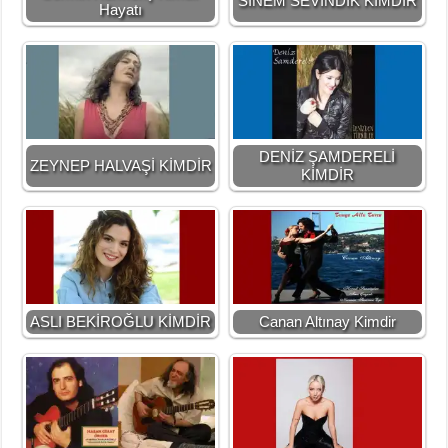
SİNEM SEVİNDİK KİMDİR
Hayatı
DENİZ ŞAMDERELİ
ZEYNEP HALVAŞİ KİMDİR
KİMDİR
ASLI BEKİROĞLU KİMDİR
Canan Altınay Kimdir