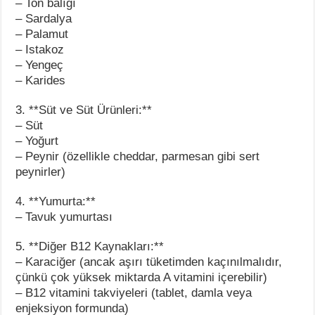
– Ton balığı
– Sardalya
– Palamut
– Istakoz
– Yengeç
– Karides
3. **Süt ve Süt Ürünleri:**
– Süt
– Yoğurt
– Peynir (özellikle cheddar, parmesan gibi sert
peynirler)
4. **Yumurta:**
– Tavuk yumurtası
5. **Diğer B12 Kaynakları:**
– Karaciğer (ancak aşırı tüketimden kaçınılmalıdır,
çünkü çok yüksek miktarda A vitamini içerebilir)
– B12 vitamini takviyeleri (tablet, damla veya
enjeksiyon formunda)