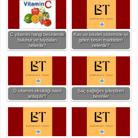
C vitamini hangi besinlerde
Kas ve iskelet sistemine iyi
bulunur ve faydaları
gelen besin maddeleri
nelerdir?
nelerdir?
D vitamini eksikliği nasıl
Saç sağlığını iyileştiren
anlaşılır?
besinler