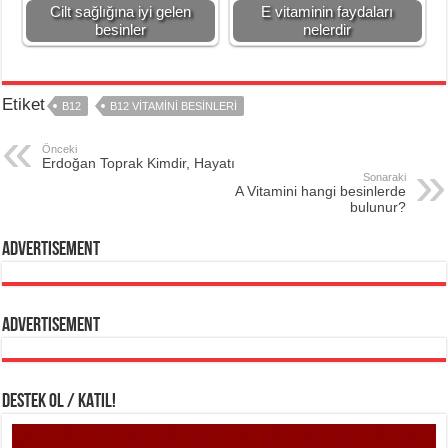
Cilt sağlığına iyi gelen
E vitaminin faydaları
besinler
nelerdir
Etiket
B12
B12 VITAMINI BESINLERI
Önceki
Erdoğan Toprak Kimdir, Hayatı
Sonaraki
A Vitamini hangi besinlerde
bulunur?
Advertisement
Advertisement
DESTEK OL / KATIL!