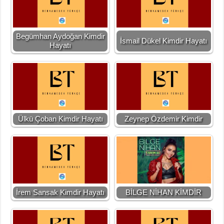
Begümhan Aydoğan Kimdir
İsmail Dükel Kimdir Hayatı
Hayatı
Ülkü Çoban Kimdir Hayatı
Zeynep Özdemir Kimdir
İrem Sansak Kimdir Hayatı
BİLGE NİHAN KİMDİR