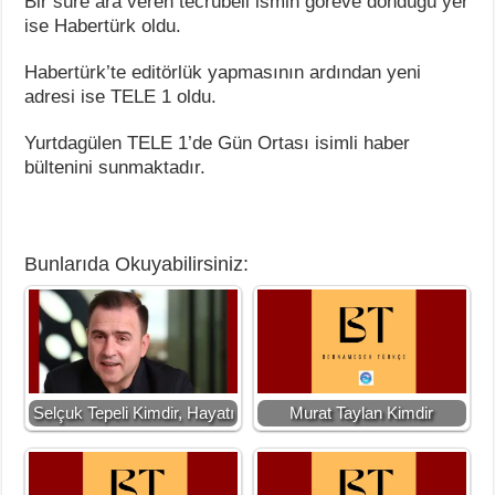
Bir süre ara veren tecrübeli ismin göreve döndüğü yer
ise Habertürk oldu.
Habertürk’te editörlük yapmasının ardından yeni
adresi ise TELE 1 oldu.
Yurtdagülen TELE 1’de Gün Ortası isimli haber
bültenini sunmaktadır.
Bunlarıda Okuyabilirsiniz:
Selçuk Tepeli Kimdir, Hayatı
Murat Taylan Kimdir