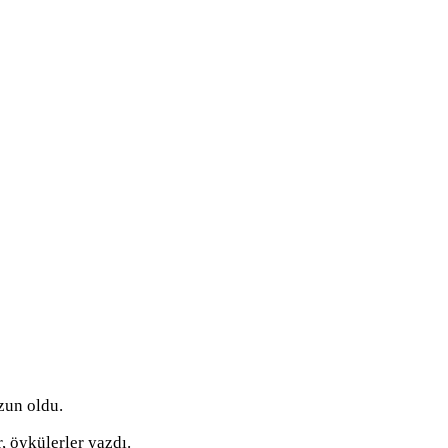
zun oldu.
, öykülerler yazdı.