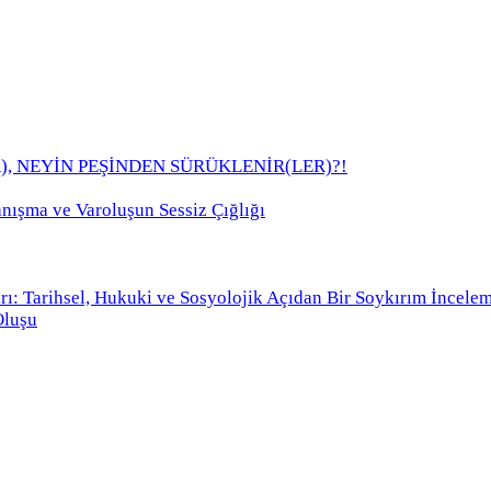
), NEYİN PEŞİNDEN SÜRÜKLENİR(LER)?!
anışma ve Varoluşun Sessiz Çığlığı
rı: Tarihsel, Hukuki ve Sosyolojik Açıdan Bir Soykırım İncele
Oluşu