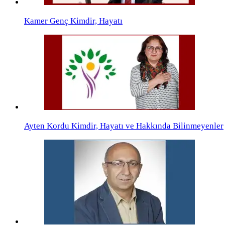
Kamer Genç Kimdir, Hayatı
Ayten Kordu Kimdir, Hayatı ve Hakkında Bilinmeyenler