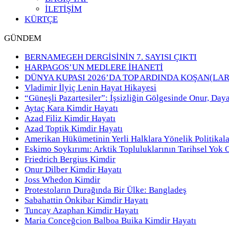
İLETİŞİM
KÜRTÇE
GÜNDEM
BERNAMEGEH DERGİSİNİN 7. SAYISI ÇIKTI
HARPAGOS’UN MEDLERE İHANETİ
DÜNYA KUPASI 2026’DA TOP ARDINDA KOŞAN(LAR
Vladimir İlyiç Lenin Hayat Hikayesi
“Güneşli Pazartesiler”: İşsizliğin Gölgesinde Onur, Day
Aytaç Kara Kimdir Hayatı
Azad Filiz Kimdir Hayatı
Azad Toptik Kimdir Hayatı
Amerikan Hükümetinin Yerli Halklara Yönelik Politikala
Eskimo Soykırımı: Arktik Topluluklarının Tarihsel Yok 
Friedrich Bergius Kimdir
Onur Dilber Kimdir Hayatı
Joss Whedon Kimdir
Protestoların Durağında Bir Ülke: Bangladeş
Sabahattin Önkibar Kimdir Hayatı
Tuncay Azaphan Kimdir Hayatı
Maria Conceğcion Balboa Buika Kimdir Hayatı