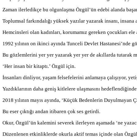
Zaman ilerledikçe bu olgunlaşma Özgül’ün edebi alanda başarı
Toplumsal farkındalığı yüksek yazılar yazarak insanı, insana 
Hemcinsleri olan kadınları, korumamız gereken çocukları ele 
1992 yılının on ikinci ayında Tunceli Devlet Hastanesi’nde gör
Bu gözlemlerini yer yer yazarak yer yer de akıllarda tutarak m
‘Her insan bir kitaptı.’ Özgül için.
İnsanları dinliyor, yaşam felsefelerini anlamaya çalışıyor, yeti
Yazdıklarının daha geniş kitlelere ulaşmasını hedeflendiğinde
2018 yılının mayıs ayında, ‘Küçük Bedenlerin Duyulmayan Çığ
Bu eser çıktığı andan itibaren çok ses getirdi.
Okur, Özgül’ün kalemini severek ilerleyen aşamada ‘ne yazac
Düzenlenen etkinliklerde okurla aktif temas içinde olan Özgül,