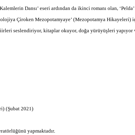
Kalemlerin Dansı’ eseri ardından da ikinci romanı olan, ‘Pelda’ 
Antolojiya Çiroken Mezopotamyaye’ (Mezopotamya Hikayeleri) i
şiirleri seslendiriyor, kitaplar okuyor, doğa yürüyüşleri yapıyo
i) (Şubat 2021)
e
ratörlüğünü yapmaktadır.