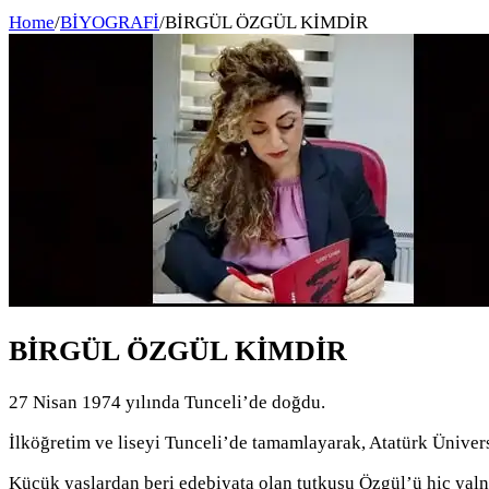
Home
/
BİYOGRAFİ
/
BİRGÜL ÖZGÜL KİMDİR
BİRGÜL ÖZGÜL KİMDİR
27 Nisan 1974 yılında Tunceli’de doğdu.
İlköğretim ve liseyi Tunceli’de tamamlayarak, Atatürk Üniver
Küçük yaşlardan beri edebiyata olan tutkusu Özgül’ü hiç yalnız