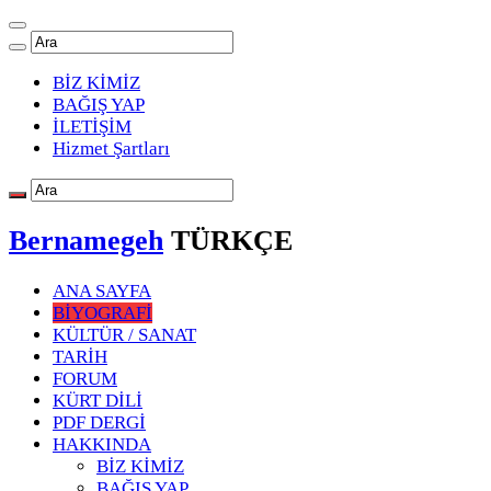
BİZ KİMİZ
BAĞIŞ YAP
İLETİŞİM
Hizmet Şartları
Bernamegeh
TÜRKÇE
ANA SAYFA
BİYOGRAFİ
KÜLTÜR / SANAT
TARİH
FORUM
KÜRT DİLİ
PDF DERGİ
HAKKINDA
BİZ KİMİZ
BAĞIŞ YAP