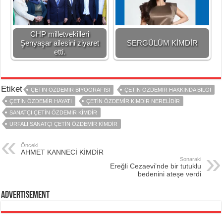
CHP milletvekilleri
Şenyaşar ailesini ziyaret
SERGÜLÜM KİMDİR
etti.
Etiket
ÇETİN ÖZDEMİR BİYOGRAFİSİ
ÇETİN ÖZDEMİR HAKKINDA BİLGİ
ÇETİN ÖZDEMİR HAYATI
ÇETİN ÖZDEMİR KİMDİR NERELİDİR
SANATÇI ÇETİN ÖZDEMİR KİMDİR
URFALI SANATÇI ÇETİN ÖZDEMİR KİMDİR
Önceki
AHMET KANNECİ KİMDİR
Sonaraki
Ereğli Cezaevi’nde bir tutuklu
bedenini ateşe verdi
Advertisement