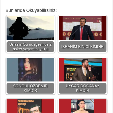
Bunlarıda Okuyabilirsiniz:
Urfa’nın Suruç ilçesinde 2
İBRAHİM BİNİCİ KİMDİR
asker yaşamını yitirdi
SONGÜL ÖZDEMİR
UYGAR DOĞANAY
KİMDİR
KİMDİR