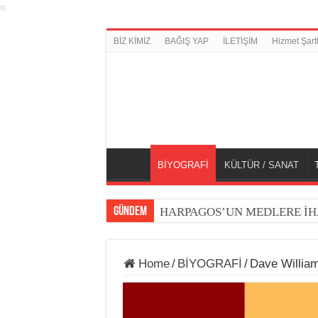
BİZ KİMİZ
BAĞIŞ YAP
İLETİŞİM
Hizmet Şartl
BİYOGRAFİ
KÜLTÜR / SANAT
GÜNDEM
HARPAGOS’UN MEDLERE İH
Home
/
BİYOGRAFİ
/
Dave Willia