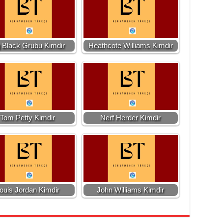
 Black Grubu Kimdir
Heathcote Williams Kimdir
Tom Petty Kimdir
Nerf Herder Kimdir
ouis Jordan Kimdir
John Williams Kimdir