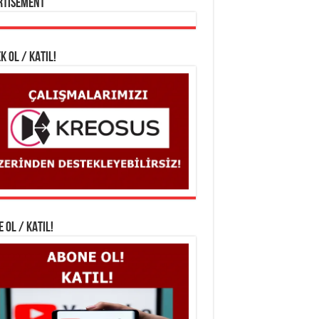
rtisement
K OL / KATIL!
 OL / KATIL!