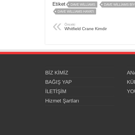
Etiket
DAVE WILLIAMS
DAVE WILLIAMS BI
DAVE WILLIAMS HAYATI
Önceki
Whitfield Crane Kimdir
BİZ KİMİZ
AN
BAĞIŞ YAP
KÜ
İLETİŞİM
YO
Hizmet Şartları