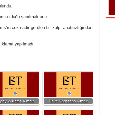
ulundu.
ımı olduğu sanılmaktadır.
ms’ın çok nadir görülen bir kalp rahatsızlığından
çıklama yapılmadı.
yley Williams Kimdir
Dave Christiano Kimdir