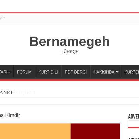
arı
Bernamegeh
TÜRKÇE
TARİH
FORUM
KÜRT DİLİ
PDF DERGİ
HAKKINDA
KÜRTÇ
ANETİ
ms Kimdir
Adve