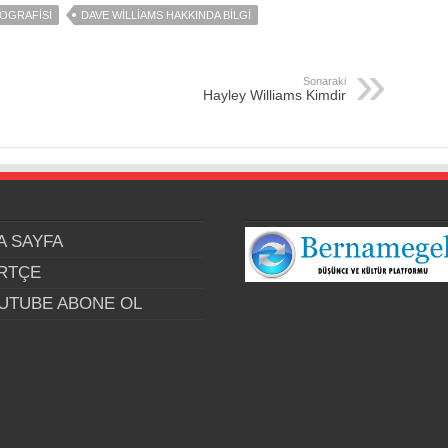
YOGRAFISI
DAVE WILLIAMS HAKKINDA BILGI
Sonaraki
Hayley Williams Kimdir
A SAYFA
RTÇE
UTUBE ABONE OL