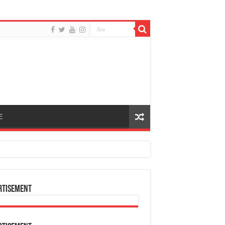
E
rtisement