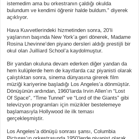
istemedim ama bu orkestranın çaldığı okulda
bulundum ve kendimi öğrenir halde buldum.” diyerek
açıklıyor.
Hava Kuvvetlerindeki hizmetinden sonra, 20’li
yaşlarının başında New York’a geri dönerek, Madame
Rosina Lhevinne’den piyano dersleri aldığı prestijli bir
okul olan Juilliard School’a kaydolmuştur.
Bir yandan okuluna devam ederken diğer yandan da
hem kulüplerde hem de kayıtlarda caz piyanisti olarak
çalıştıktan sonra, sinema dünyasına girerek film
müziği kariyerine başladığı Los Angeles’a dönmüştür.
Dönüşünün ardından, 1960’larda Irvin Allen’ın “Lost
Of Space”, “Time Tunnel” ve “Lord of the Giants” gibi
televizyon programları için müzikler bestelemeye
başlamasıyla Hollywood ile ilk teması
gerçekleşmiştir.
Los Angeles’a dönüşü sonrası şansı, Columbia
Pictures’ın orkestrasında 1950’lerde piyanist olarak