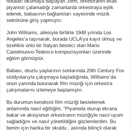
notaları okumaya başlayan John, orkestranın esas
piyanisti çalamadığı zamanlarda orkestraya eşlik
ederek, babasının bağlantıları sayesinde müzik
sektörüne giriş yapmıştır.
John Williams, ailesiyle birlikte 1948 yılında Los
Angeles’a taşınarak, burada UCLA’ya kayıt olmuş ve
özellikle ünlü bir İtalyan besteci olan Mario
Castelnuovo-Tedesco kompozisyonları üzerinde
eğitim görmüştür.
Babası, otuzlu yaşlarının sonlarında 20th Century Fox
stüdyolarıyla çalışmaya başladığında, Williams’da
onun yanında bulunarak film müziği için orkestra
çalışmalarını izlemeye başlamıştır.
Bu durumun kendisini film müziği bestelemek
anlamında nasıl eğittiğini, “Piyanoda oturup ekrana
bakar ve aksiyonun orkestranın müziğiyle nasıl uyum
sağladığını ve nasıl yönetildiğini gözlemlerdim. Bu
benim için harika bir okuldu , aslında bilinçli olarak