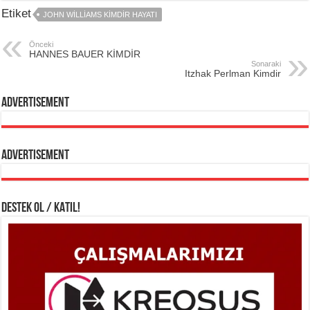
Etiket
JOHN WILLIAMS KIMDIR HAYATI
Önceki
HANNES BAUER KİMDİR
Sonaraki
Itzhak Perlman Kimdir
Advertisement
Advertisement
DESTEK OL / KATIL!