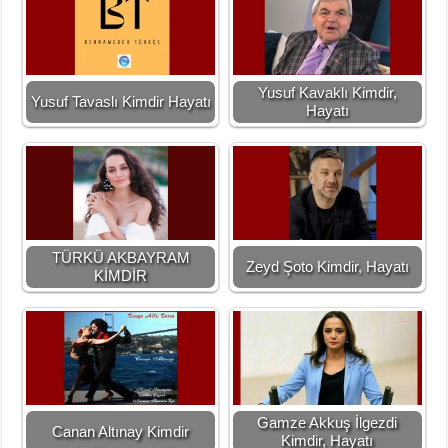
Yusuf Kavaklı Kimdir,
Yusuf Tavaslı Kimdir Hayatı
Hayatı
TÜRKÜ AKBAYRAM
Zeyd Şoto Kimdir, Hayatı
KİMDİR
Gamze Akkuş İlgezdi
Canan Altınay Kimdir
Kimdir, Hayatı