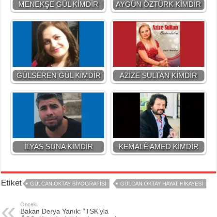
MENEKŞE GÜL KİMDİR
AYGÜN ÖZTÜRK KİMDİR
GÜLSEREN GÜL KİMDİR
AZİZE SULTAN KİMDİR
İLYAS SUNA KİMDİR
KEMALÊ AMED KİMDİR
Etiket
GÜLCAN OKTAY BİYOGRAFİSİ
GÜLCAN OKTAY HAYAT HİKAYESİ
Önceki
Bakan Derya Yanık: “TSK’yla