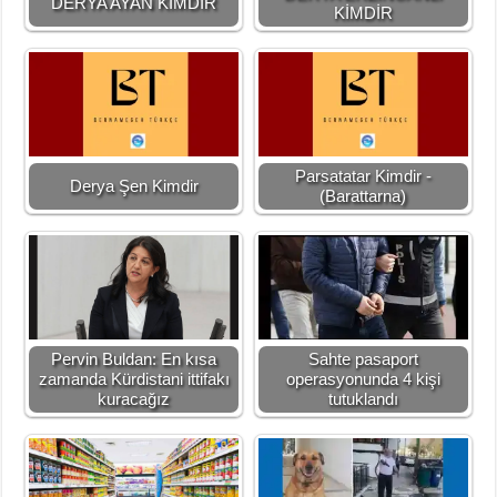
DERYA AYAN KİMDİR
KİMDİR
Parsatatar Kimdir -
Derya Şen Kimdir
(Barattarna)
Pervin Buldan: En kısa
Sahte pasaport
zamanda Kürdistani ittifakı
operasyonunda 4 kişi
kuracağız
tutuklandı