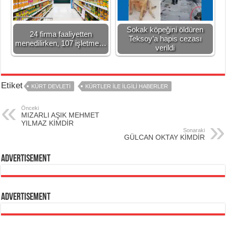
Sokak köpeğini öldüren
24 firma faaliyetten
Teksoy’a hapis cezası
menedilirken, 107 işletme…
verildi
Etiket
KÜRT DEVLETI
KÜRTLER ILE ILGILI HABERLER
Önceki
MIZARLI AŞIK MEHMET
YILMAZ KİMDİR
Sonaraki
GÜLCAN OKTAY KİMDİR
Advertisement
Advertisement