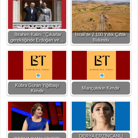
İbrahim Kalın: ''Çıkarlar
İsrail’de 2.100 Yıllık Çiftlik
gerektiğinde Erdoğan ve…
Bulundu
Kübra Güran Yiğitbaşı
Mançutekin Kimdir
Kimdir
DERYA ERZİNCANLI