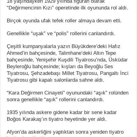
18 yaşındayken 1929 yılında figüran olarak
“Değirmencinin Kızı” operetinde ilk oyununda rol aldı.
Birçok oyunda ufak tefek roller almaya devam etti.
Genellikle “uşak” ve “polis” rollerini canlandırdı.
Çeşitli kumpanyalarla yazın Büyükdere’deki Hafız
Ahmed’in bahçesinde, Talimhane’deki Altın Tepe
bahçesinde, Yenişehir Kuşdili Tiyatrosu’nda, Üsküdar
Beyleroğlu bahçesinde; kışları da Beyoğlu Ses
Tiyatrosu, Şehzadebaşı Millet Tiyatrosu, Pangaltı İnci
Tiyatrosu gibi kapalı salonlarda sahne aldı.
“Kara Değirmen Cinayeti” oyunundaki “aşık” rolünden
sonra genellikle “aşık” rollerini canlandırdı.
1935 yılında askere gidene kadar bir sene kadar
Boğos Karakaş’ın tiyatro heyetinde yer aldı.
Afyon’da askerliğini yaptıktan sonra yeniden tiyatro