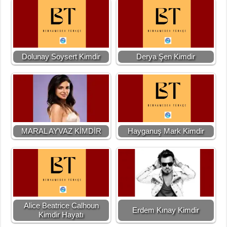
Dolunay Soysert Kimdir
Derya Şen Kimdir
MARAL AYVAZ KİMDİR
Hayganuş Mark Kimdir
Alice Beatrice Calhoun
Erdem Kınay Kimdir
Kimdir Hayatı