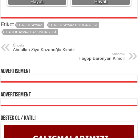
Hayatı
Hayatı
Etiket
HAGOP AYVAZ
HAGOP AYVAZ BIYOGRAFISI
HAGOP AYVAZ HAKKINDA BILGI
Önceki
Abdullah Ziya Kozanoğlu Kimdir
Sonaraki
Hagop Baronyan Kimdir
Advertisement
Advertisement
DESTEK OL / KATIL!