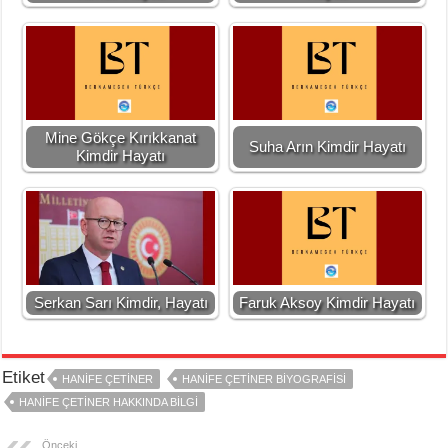
Mine Gökçe Kırıkkanat
Suha Arın Kimdir Hayatı
Kimdir Hayatı
Serkan Sarı Kimdir, Hayatı
Faruk Aksoy Kimdir Hayatı
Etiket
HANIFE ÇETINER
HANIFE ÇETINER BIYOGRAFISI
HANIFE ÇETINER HAKKINDA BILGI
Önceki