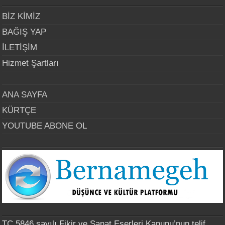
BİZ KİMİZ
BAĞIŞ YAP
İLETİŞİM
Hizmet Şartları
ANA SAYFA
KÜRTÇE
YOUTUBE ABONE OL
TC 5846 sayılı Fikir ve Sanat Eserleri Kanunu’nun telif