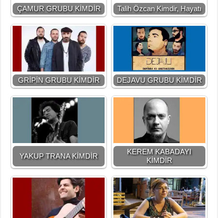
ÇAMUR GRUBU KİMDİR
Talih Özcan Kimdir, Hayatı
GRİPİN GRUBU KİMDİR
DEJAVU GRUBU KİMDİR
KEREM KABADAYI
YAKUP TRANA KİMDİR
KİMDİR