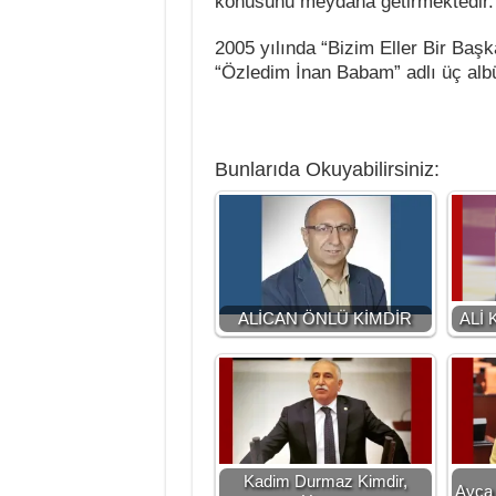
konusunu meydana getirmektedir.
2005 yılında “Bizim Eller Bir Baş
“Özledim İnan Babam” adlı üç alb
Bunlarıda Okuyabilirsiniz:
ALİCAN ÖNLÜ KİMDİR
ALİ
Kadim Durmaz Kimdir,
Ayça 