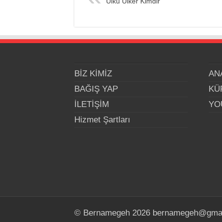
Ülkü Ülker Kimdir
BİZ KİMİZ
AN
BAĞIŞ YAP
KÜ
İLETİŞİM
YO
Hizmet Şartları
© Bernamegeh 2026 bernamegeh@gma