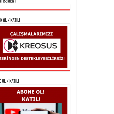
rtisement
K OL / KATIL!
 OL / KATIL!