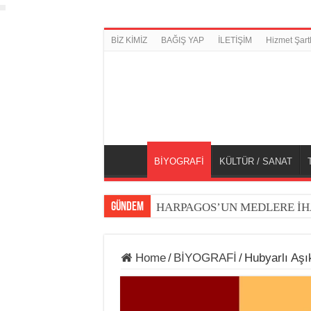
BİZ KİMİZ
BAĞIŞ YAP
İLETİŞİM
Hizmet Şartl
BİYOGRAFİ
KÜLTÜR / SANAT
GÜNDEM
HARPAGOS’UN MEDLERE İH
Home
/
BİYOGRAFİ
/
Hubyarlı Aşı