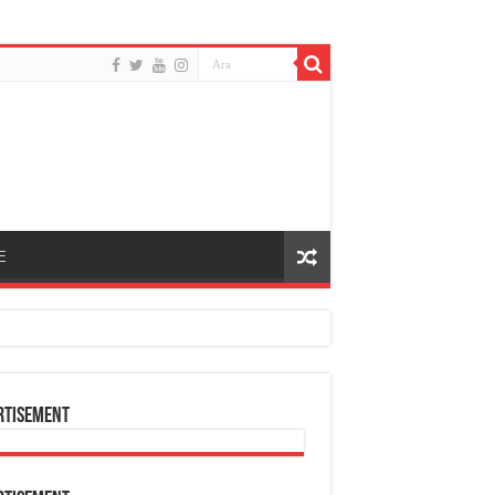
E
rtisement