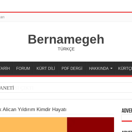
arı
Bernamegeh
TÜRKÇE
TARİH
FORUM
KÜRT DİLİ
PDF DERGİ
HAKKINDA
KÜRTÇ
ANETİ
k Alican Yıldırım Kimdir Hayatı
Adve