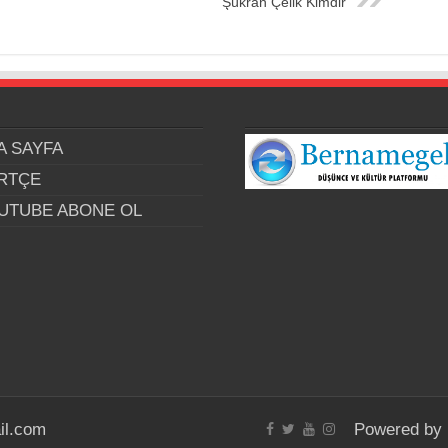
Şükran Çelik Kimdir
A SAYFA
RTÇE
UTUBE ABONE OL
il.com
Powered by