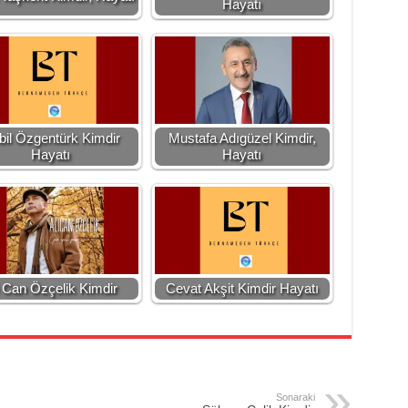
Hayatı
bil Özgentürk Kimdir
Mustafa Adıgüzel Kimdir,
Hayatı
Hayatı
i Can Özçelik Kimdir
Cevat Akşit Kimdir Hayatı
Sonaraki