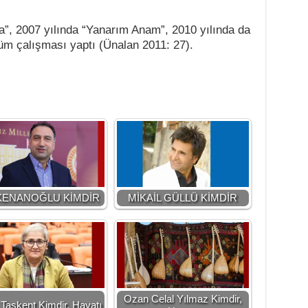
ka”, 2007 yılında “Yanarım Anam”, 2010 yılında da
üm çalışması yaptı (Ünalan 2011: 27).
 KENANOĞLU KİMDİR
MİKAİL GÜLLÜ KİMDİR
Ozan Celal Yılmaz Kimdir,
Taşkent Kimdir, Hayatı