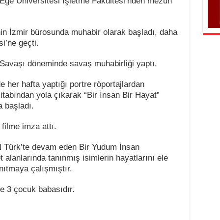
Ege Üniversitesi İşletme Fakültesi’nden mezun
in İzmir bürosunda muhabir olarak başladı, daha
i’ne geçti.
Savaşı döneminde savaş muhabirliği yaptı.
her hafta yaptığı portre röportajlardan
tabından yola çıkarak “Bir İnsan Bir Hayat”
a başladı.
filme imza attı.
N Türk’te devam eden Bir Yudum İnsan
 alanlarında tanınmış isimlerin hayatlarını ele
anıtmaya çalışmıştır.
ve 3 çocuk babasıdır.