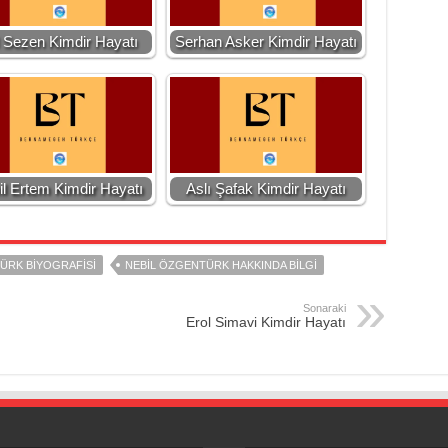
l Sezen Kimdir Hayatı
Serhan Asker Kimdir Hayatı
l Ertem Kimdir Hayatı
Aslı Şafak Kimdir Hayatı
ÜRK BIYOGRAFISI
NEBIL ÖZGENTÜRK HAKKINDA BILGI
Sonaraki
Erol Simavi Kimdir Hayatı