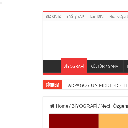
BİZ KİMİZ
BAĞIŞ YAP
İLETİŞİM
Hizmet Şartl
BİYOGRAFİ
KÜLTÜR / SANAT
GÜNDEM
HARPAGOS’UN MEDLERE İH
Home
/
BİYOGRAFİ
/
Nebil Özgent