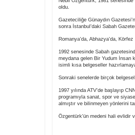
Nebil Özgentürk, 1981 senesinde 
oldu.
Gazeteciliğe Günaydın Gazetesi’n
sonra İstanbul’daki Sabah Gazetes
Romanya’da, Abhazya’da, Körfez 
1992 senesinde Sabah gazetesinde 
meydana gelen Bir Yudum İnsan ki
isimli kısa belgeseller hazırlamay
Sonraki senelerde birçok belgesel 
1997 yılında ATV’de başlayıp CN
programıyla sanat, spor ve siyaset
almıştır ve bilinmeyen yönlerini t
Özgentürk’ün medeni hali evlidir 