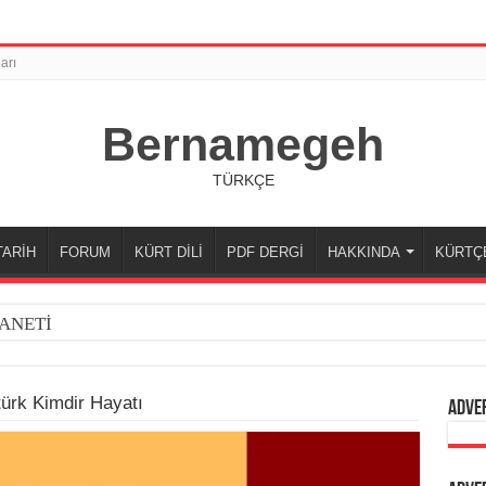
arı
Bernamegeh
TÜRKÇE
TARİH
FORUM
KÜRT DİLİ
PDF DERGİ
HAKKINDA
KÜRTÇ
ANETİ
ürk Kimdir Hayatı
Adve