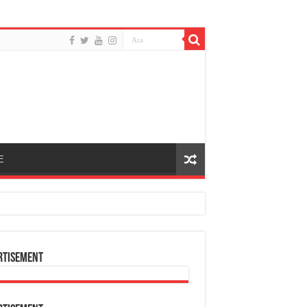
E
rtisement