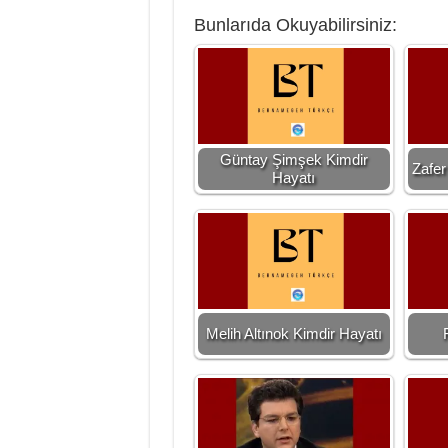
Bunlarıda Okuyabilirsiniz:
Güntay Şimşek Kimdir
Zafer
Hayatı
Melih Altınok Kimdir Hayatı