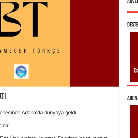
Adve
DESTE
tı
ABONE
enesinde Adana’da dünyaya geldi.
idir.