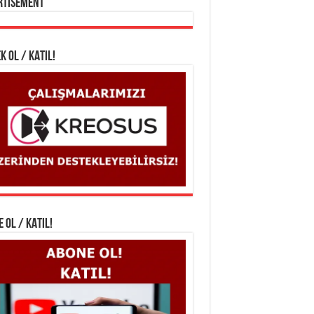
rtisement
K OL / KATIL!
 OL / KATIL!