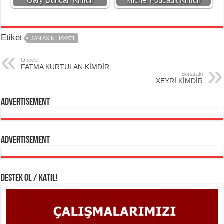
Gary Duncan Kimdir
Michel Foucault Kimdir
Etiket
JAN AXİN HAYATI
Önceki
FATMA KURTULAN KİMDİR
Sonaraki
XEYRİ KİMDİR
Advertisement
Advertisement
DESTEK OL / KATIL!