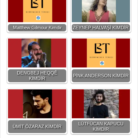
Matthew Gilmour Kimdir
ZEYNEP HALVAŞİ KİMDİR
DENGBEJ HEQQÊ
PİNK ANDERSON KİMDİR
KİMDİR
LÜTFÜCAN KAPUCU
ÜMİT ÖZARAZ KİMDİR
KİMDİR