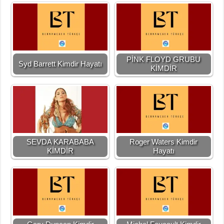
PİNK FLOYD GRUBU
Syd Barrett Kimdir Hayatı
KİMDİR
SEVDA KARABABA
Roger Waters Kimdir
KİMDİR
Hayatı