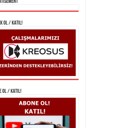
rtisement
K OL / KATIL!
 OL / KATIL!