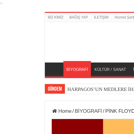
BİZ KİMİZ
BAĞIŞ YAP
İLETİŞİM
Hizmet Şartl
BİYOGRAFİ
KÜLTÜR / SANAT
GÜNDEM
HARPAGOS’UN MEDLERE İH
Home
/
BİYOGRAFİ
/
PİNK FLOY