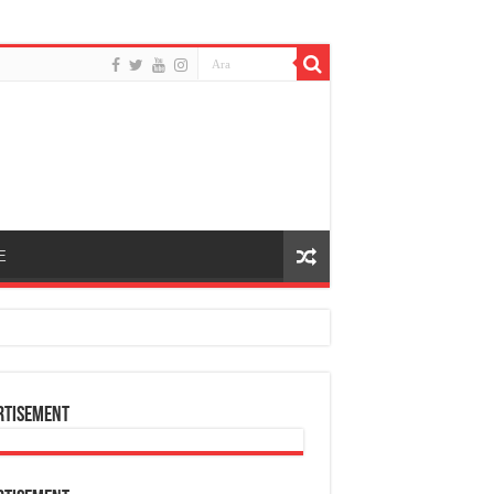
E
rtisement