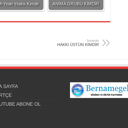
h Yeah Yeahs Kimdir
ANİMA GRUBU KİMDİR
Sonaraki
HAKKI ÜSTÜN KİMDİR
A SAYFA
RTÇE
UTUBE ABONE OL