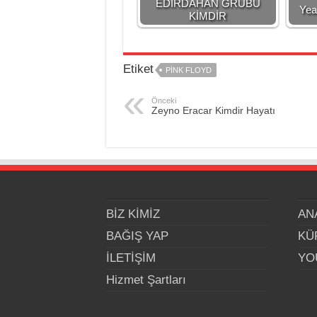
EDİRDAHAN GRUBU
Yea
KİMDİR
Etiket
PİNK FLOYD
Önceki
Zeyno Eracar Kimdir Hayatı
BİZ KİMİZ
AN
BAĞIŞ YAP
KÜ
İLETİŞİM
YO
Hizmet Şartları