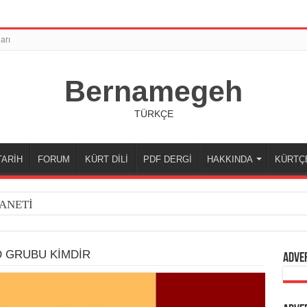
arı
Bernamegeh
TÜRKÇE
TARİH
FORUM
KÜRT DİLİ
PDF DERGİ
HAKKINDA
KÜRTÇ
ANETİ
D GRUBU KİMDİR
Adve