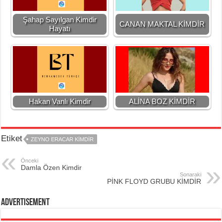
Şahap Sayılgan Kimdir
CANAN MAKTAL KİMDİR
Hayatı
Hakan Vanlı Kimdir
ALİNA BOZ KİMDİR
Etiket
ZEYNO ERACAR KIMDIR
Önceki
Damla Özen Kimdir
Sonaraki
PİNK FLOYD GRUBU KİMDİR
Advertisement