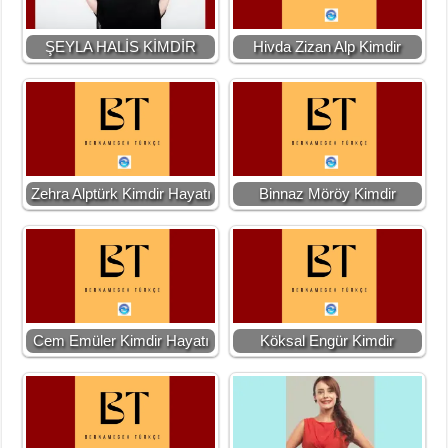
ŞEYLA HALİS KİMDİR
Hivda Zizan Alp Kimdir
Zehra Alptürk Kimdir Hayatı
Binnaz Möröy Kimdir
Cem Emüler Kimdir Hayatı
Köksal Engür Kimdir