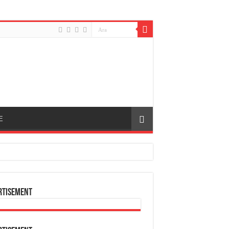
E
rtisement