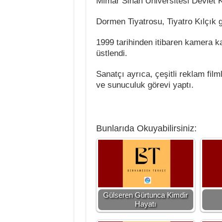
Mimar Sinan Üniversitesi Devlet K
Dormen Tiyatrosu, Tiyatro Kılçık gi
1999 tarihinden itibaren kamera ka
üstlendi.
Sanatçı ayrıca, çeşitli reklam fil
ve sunuculuk görevi yaptı.
Bunlarıda Okuyabilirsiniz:
Gülseren Gürtunca Kimdir
Hayatı