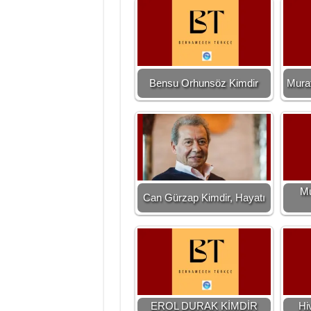
Bensu Orhunsöz Kimdir
Murat
Mu
Can Gürzap Kimdir, Hayatı
EROL DURAK KİMDİR
Hi