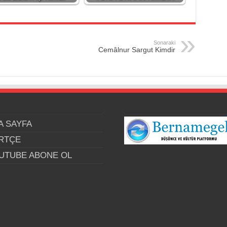
Sonaraki
Cemâlnur Sargut Kimdir
A SAYFA
RTÇE
UTUBE ABONE OL