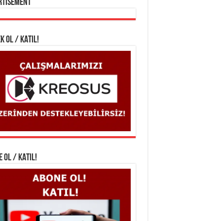
rtisement
K OL / KATIL!
 OL / KATIL!