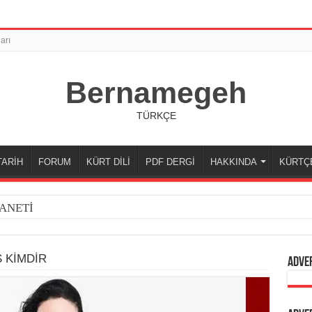
arı
Bernamegeh
TÜRKÇE
TARİH
FORUM
KÜRT DİLİ
PDF DERGİ
HAKKINDA
KÜRTÇ
ANETİ
S KİMDİR
Adve