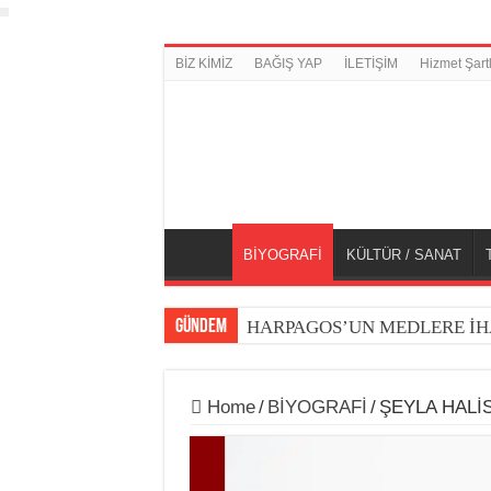
BİZ KİMİZ
BAĞIŞ YAP
İLETİŞİM
Hizmet Şartl
BİYOGRAFİ
KÜLTÜR / SANAT
GÜNDEM
HARPAGOS’UN MEDLERE İH
Home
/
BİYOGRAFİ
/
ŞEYLA HALİ