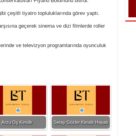
onservatuvarı Piyano Bölümünü bitirdi.
bi çeşitli tiyatro topluluklarında görev yaptı.
rşısına geçerek sinema ve dizi filmlerde roller
mlerinde ve televizyon programlarında oyunculuk
Arzu Oş Kimdir
Seray Gözler Kimdir Hayatı